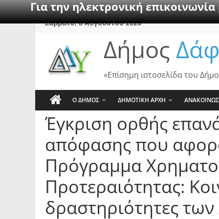
Για την ηλεκτρονική επικοινωνία
Skip
Σάββατο, 8 Αυγούστου 2026
to
Δήμος
Δάφ
content
«Επίσημη ιστοσελίδα του Δήμο
Ο ΔΗΜΟΣ
ΔΗΜΟΤΙΚΗ ΑΡΧΗ
ΑΝΑΚΟΙΝΩΣ
Έγκριση ορθής επαν
απόφασης που αφορά
Πρόγραμμα Χρηματο
Προτεραιότητας: Κοι
δραστηριότητες των 