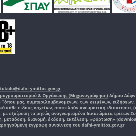
tokolo@dafni-ymittos.gov.gr
Προγραμματισμού & Οργάνωσης (Μηχανογράφηση)
Δήμου Δάφν
ύ Τόπου μας, συμπεριλαμβανομένων, των κειμένων, ειδήσεων
 κάθε είδους αρχείων, αποτελούν πνευματική ιδιοκτησία, (co
ς, με εξαίρεση τα ρητώς αναγνωρισμένα δικαιώματα τρίτων.
Συ
, μετάδοση, διανομή, έκδοση, εκτέλεση, «φόρτωση» (downlo
 προηγούμενη έγγραφη συναίνεση του
dafni-ymittos.gov.gr