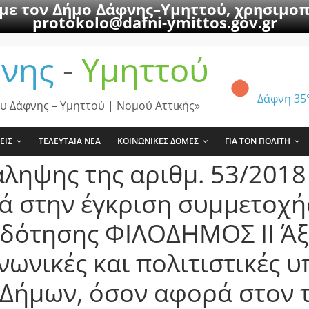
 με τον Δήμο Δάφνης–Υμηττού, χρησιμοπ
protokolo@dafni-ymittos.gov.gr
νης
-
Υμηττού
Δάφνη
35
υ Δάφνης – Υμηττού | Νομού Αττικής»
ΕΙΣ
ΤΕΛΕΥΤΑΙΑ ΝΕΑ
ΚΟΙΝΩΝΙΚΕΣ ΔΟΜΕΣ
ΓΙΑ ΤΟΝ ΠΟΛΙΤΗ
άληψης της αριθμ. 53/201
 στην έγκριση συμμετοχή
δότησης ΦΙΛΟΔΗΜΟΣ ΙΙ Άξ
νωνικές και πολιτιστικές υ
Δήμων, όσον αφορά στον τ