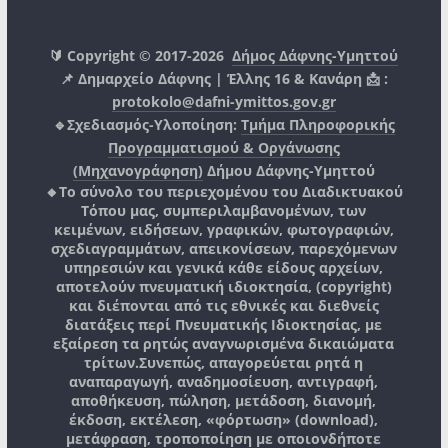
🔰 Copyright © 2017-2026
Δήμος Δάφνης-Υμηττού
📌 Δημαρχείο Δάφνης | Έλλης 16 & Κανάρη 📩 :
protokolo@dafni-ymittos.gov.gr
🔹Σχεδιασμός-Υλοποίηση:
Τμήμα Πληροφορικής
Προγραμματισμού & Οργάνωσης
(Μηχανογράφηση)
Δήμου Δάφνης-Υμηττού
🔸Το σύνολο του περιεχομένου του Διαδικτυακού
Τόπου μας, συμπεριλαμβανομένων, των
κειμένων, ειδήσεων, γραφικών, φωτογραφιών,
σχεδιαγραμμάτων, απεικονίσεων, παρεχόμενων
υπηρεσιών και γενικά κάθε είδους αρχείων,
αποτελούν πνευματική ιδιοκτησία, (copyright)
και διέπονται από τις εθνικές και διεθνείς
διατάξεις περί Πνευματικής Ιδιοκτησίας, με
εξαίρεση τα ρητώς αναγνωρισμένα δικαιώματα
τρίτων.
Συνεπώς, απαγορεύεται ρητά η
αναπαραγωγή, αναδημοσίευση, αντιγραφή,
αποθήκευση, πώληση, μετάδοση, διανομή,
έκδοση, εκτέλεση, «φόρτωση» (download),
μετάφραση, τροποποίηση με οποιονδήποτε