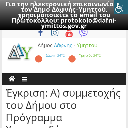
Για την ηλεκτρονική επικοινωνία με
τον Δήμο Δάφνης–Υμηττού,
χρησιμοποιείτε το email του
Πρωτοκόλλου:
protokolo@dafni-
Skip
Παρασκευή, 7 Αυγούστου 2026
ymittos.gov.gr
to
content
Δήμος
Δάφνης
-
Υμηττού
Δάφνη
34°C
Υμηττός
34°C
Έγκριση: Α) συμμετοχής
του Δήμου στο
Πρόγραμμα