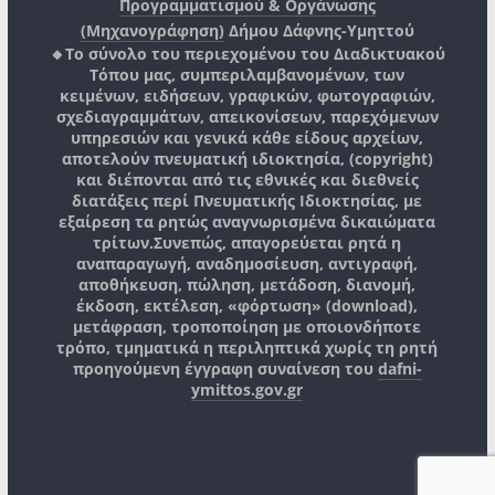
Προγραμματισμού & Οργάνωσης
(Μηχανογράφηση)
Δήμου Δάφνης-Υμηττού
🔸Το σύνολο του περιεχομένου του Διαδικτυακού
Τόπου μας, συμπεριλαμβανομένων, των
κειμένων, ειδήσεων, γραφικών, φωτογραφιών,
σχεδιαγραμμάτων, απεικονίσεων, παρεχόμενων
υπηρεσιών και γενικά κάθε είδους αρχείων,
αποτελούν πνευματική ιδιοκτησία, (copyright)
και διέπονται από τις εθνικές και διεθνείς
διατάξεις περί Πνευματικής Ιδιοκτησίας, με
εξαίρεση τα ρητώς αναγνωρισμένα δικαιώματα
τρίτων.
Συνεπώς, απαγορεύεται ρητά η
αναπαραγωγή, αναδημοσίευση, αντιγραφή,
αποθήκευση, πώληση, μετάδοση, διανομή,
έκδοση, εκτέλεση, «φόρτωση» (download),
μετάφραση, τροποποίηση με οποιονδήποτε
τρόπο, τμηματικά η περιληπτικά χωρίς τη ρητή
προηγούμενη έγγραφη συναίνεση του
dafni-
ymittos.gov.gr