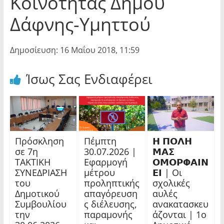
Κοινότητας Δήμου
Δάφνης-Υμηττού
Δημοσίευση: 16 Μαΐου 2018, 11:59
Ίσως Σας Ενδιαφέρει
Πρόσκληση
Πέμπτη
𝝜 𝝥𝝤𝝠𝝜
σε 7η
30.07.2026 |
𝝡𝝖𝝨
ΤΑΚΤΙΚΗ
Εφαρμογή
𝝤𝝡𝝤𝝦𝝫𝝖𝝞𝝢
ΣΥΝΕΔΡΙΑΣΗ
μέτρου
𝝚𝝞 | Οι
του
προληπτικής
σχολικές
Δημοτικού
απαγόρευση
αυλές
Συμβουλίου
ς διέλευσης,
ανακατασκευ
την
παραμονής
άζονται | 1ο