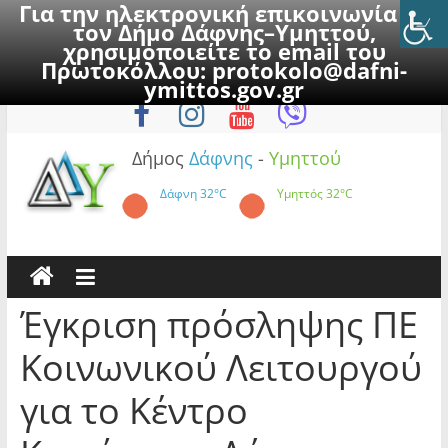
Για την ηλεκτρονική επικοινωνία με
τον Δήμο Δάφνης–Υμηττού,
χρησιμοποιείτε το email του
Πρωτοκόλλου:
protokolo@dafni-
Skip
Δευτέρα, 10 Αυγούστου 2026
ymittos.gov.gr
to
content
Δήμος
Δάφνης
-
Υμηττού
Δάφνη
32°C
Υμηττός
32°C
Έγκριση πρόσληψης ΠΕ
Κοινωνικού Λειτουργού
για το Κέντρο