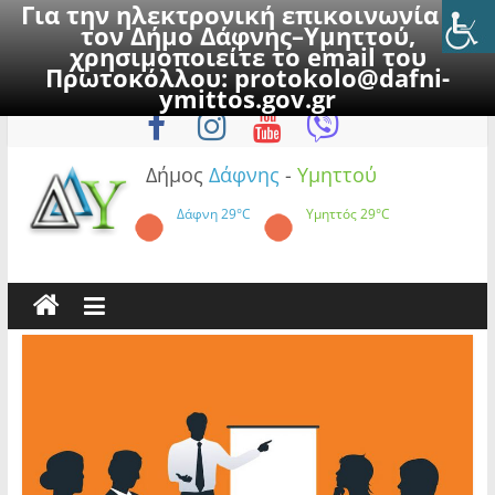
Για την ηλεκτρονική επικοινωνία με
τον Δήμο Δάφνης–Υμηττού,
χρησιμοποιείτε το email του
Πρωτοκόλλου:
protokolo@dafni-
Skip
Παρασκευή, 7 Αυγούστου 2026
ymittos.gov.gr
to
content
Δήμος
Δάφνης
-
Υμηττού
Δάφνη
29°C
Υμηττός
29°C