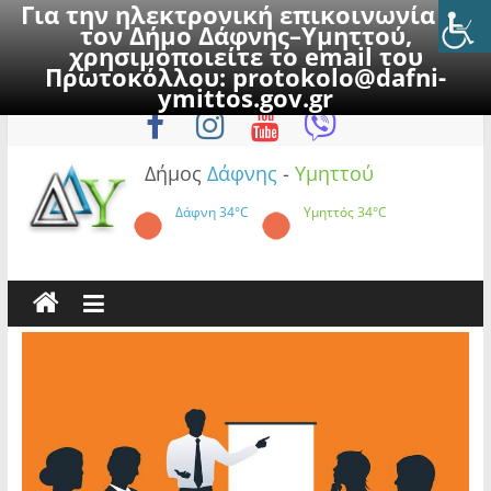
Για την ηλεκτρονική επικοινωνία με
τον Δήμο Δάφνης–Υμηττού,
χρησιμοποιείτε το email του
Πρωτοκόλλου:
protokolo@dafni-
Skip
Πέμπτη, 6 Αυγούστου 2026
ymittos.gov.gr
to
content
Δήμος
Δάφνης
-
Υμηττού
Δάφνη
34°C
Υμηττός
34°C