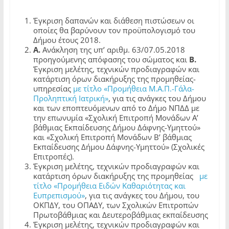
Έγκριση δαπανών και διάθεση πιστώσεων οι
οποίες θα βαρύνουν τον προϋπολογισμό του
Δήμου έτους 2018.
Α.
Ανάκληση της υπ’ αριθμ. 63/07.05.2018
προηγούμενης απόφασης του σώματος και
Β.
Έγκριση μελέτης, τεχνικών προδιαγραφών και
κατάρτιση όρων διακήρυξης της προμηθείας-
υπηρεσίας
με τίτλο «Προμήθεια Μ.Α.Π.-Γάλα-
Προληπτική Ιατρική»
, για τις ανάγκες του Δήμου
και των εποπτευόμενων από το Δήμο ΝΠΔΔ με
την επωνυμία «Σχολική Επιτροπή Μονάδων Α’
βάθμιας Εκπαίδευσης Δήμου Δάφνης-Υμηττού»
και «Σχολική Επιτροπή Μονάδων Β’ βάθμιας
Εκπαίδευσης Δήμου Δάφνης-Υμηττού» (Σχολικές
Επιτροπές).
Έγκριση μελέτης, τεχνικών προδιαγραφών και
κατάρτιση όρων διακήρυξης της προμηθείας
με
τίτλο «Προμήθεια Ειδών Καθαριότητας και
Ευπρεπισμού»
, για τις ανάγκες του Δήμου, του
ΟΚΠΔΥ, του ΟΠΑΔΥ, των Σχολικών Επιτροπών
Πρωτοβάθμιας και Δευτεροβάθμιας εκπαίδευσης
Έγκριση μελέτης, τεχνικών προδιαγραφών και