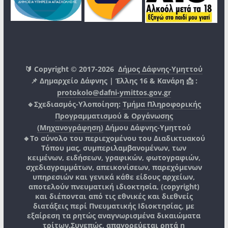
🔰 Copyright © 2017-2026
Δήμος Δάφνης-Υμηττού
📌 Δημαρχείο Δάφνης | Έλλης 16 & Κανάρη 📩 :
protokolo@dafni-ymittos.gov.gr
🔹Σχεδιασμός-Υλοποίηση:
Τμήμα Πληροφορικής
Προγραμματισμού & Οργάνωσης
(Μηχανογράφηση)
Δήμου Δάφνης-Υμηττού
🔸Το σύνολο του περιεχομένου του Διαδικτυακού
Τόπου μας, συμπεριλαμβανομένων, των
κειμένων, ειδήσεων, γραφικών, φωτογραφιών,
σχεδιαγραμμάτων, απεικονίσεων, παρεχόμενων
υπηρεσιών και γενικά κάθε είδους αρχείων,
αποτελούν πνευματική ιδιοκτησία, (copyright)
και διέπονται από τις εθνικές και διεθνείς
διατάξεις περί Πνευματικής Ιδιοκτησίας, με
εξαίρεση τα ρητώς αναγνωρισμένα δικαιώματα
τρίτων.
Συνεπώς, απαγορεύεται ρητά η