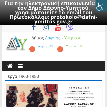
Για την ηλεκτρονική επικοινωνία με
τον Δήμο Δάφνης–Υμηττού,
χρησιμοποιείτε το email του
Πρωτοκόλλου:
protokolo@dafni-
Skip
Κυριακή, 9 Αυγούστου 2026
ymittos.gov.gr
to
content
Δήμος
Δάφνης
-
Υμηττού
Δάφνη
32°C
Υμηττός
32°C
έργα 1960-1980