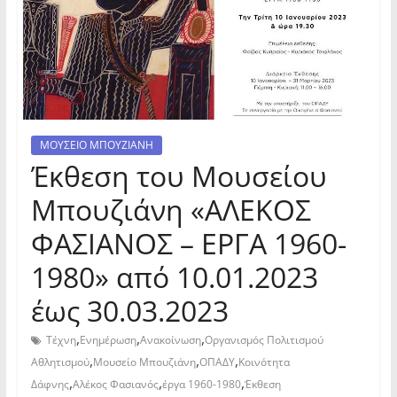
ΜΟΥΣΕΙΟ ΜΠΟΥΖΙΑΝΗ
Έκθεση του Μουσείου
Μπουζιάνη «ΑΛΕΚΟΣ
ΦΑΣΙΑΝΟΣ – ΕΡΓΑ 1960-
1980» από 10.01.2023
έως 30.03.2023
,
,
,
Τέχνη
Ενημέρωση
Ανακοίνωση
Οργανισμός Πολιτισμού
,
,
,
Αθλητισμού
Μουσείο Μπουζιάνη
ΟΠΑΔΥ
Κοινότητα
,
,
,
Δάφνης
Αλέκος Φασιανός
έργα 1960-1980
Έκθεση