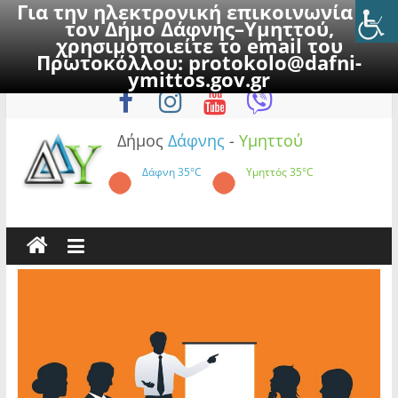
Για την ηλεκτρονική επικοινωνία με
τον Δήμο Δάφνης–Υμηττού,
χρησιμοποιείτε το email του
Πρωτοκόλλου:
protokolo@dafni-
Skip
Σάββατο, 8 Αυγούστου 2026
ymittos.gov.gr
to
content
Δήμος
Δάφνης
-
Υμηττού
Δάφνη
35°C
Υμηττός
35°C