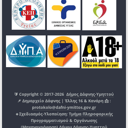
🔰 Copyright © 2017-2026
Δήμος Δάφνης-Υμηττού
📌 Δημαρχείο Δάφνης | Έλλης 16 & Κανάρη 📩 :
protokolo@dafni-ymittos.gov.gr
🔹Σχεδιασμός-Υλοποίηση:
Τμήμα Πληροφορικής
Προγραμματισμού & Οργάνωσης
(Μηχανογράφηση)
Δήμου Δάφνης-Υμηττού