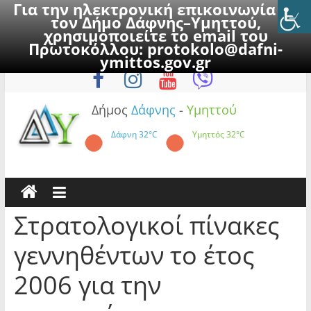
Για την ηλεκτρονική επικοινωνία με
τον Δήμο Δάφνης–Υμηττού,
χρησιμοποιείτε το email του
Πρωτοκόλλου:
protokolo@dafni-
Skip
Κυριακή, 9 Αυγούστου 2026
ymittos.gov.gr
to
content
Δήμος
Δάφνης
-
Υμηττού
Δάφνη
32°C
Υμηττός
32°C
Στρατολογικοί πίνακες
γεννηθέντων το έτος
2006 για την