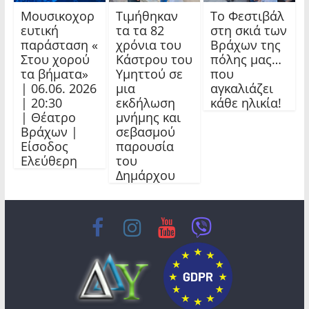
Μουσικοχορ
Τιμήθηκαν
Το Φεστιβάλ
ευτική
τα τα 82
στη σκιά των
παράσταση «
χρόνια του
Βράχων της
Στου χορού
Κάστρου του
πόλης μας…
τα βήματα»
Υμηττού σε
που
| 06.06. 2026
μια
αγκαλιάζει
| 20:30
εκδήλωση
κάθε ηλικία!
| Θέατρο
μνήμης και
Βράχων |
σεβασμού
Είσοδος
παρουσία
Ελεύθερη
του
Δημάρχου