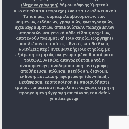
(Μηχανογράφηση)
Δήμου Δάφνης-Υμηττού
🔸Το σύνολο του περιεχομένου του Διαδικτυακού
Τόπου μας, συμπεριλαμβανομένων, των
κειμένων, ειδήσεων, γραφικών, φωτογραφιών,
σχεδιαγραμμάτων, απεικονίσεων, παρεχόμενων
υπηρεσιών και γενικά κάθε είδους αρχείων,
αποτελούν πνευματική ιδιοκτησία, (copyright)
και διέπονται από τις εθνικές και διεθνείς
διατάξεις περί Πνευματικής Ιδιοκτησίας, με
εξαίρεση τα ρητώς αναγνωρισμένα δικαιώματα
τρίτων.
Συνεπώς, απαγορεύεται ρητά η
αναπαραγωγή, αναδημοσίευση, αντιγραφή,
αποθήκευση, πώληση, μετάδοση, διανομή,
έκδοση, εκτέλεση, «φόρτωση» (download),
μετάφραση, τροποποίηση με οποιονδήποτε
τρόπο, τμηματικά η περιληπτικά χωρίς τη ρητή
προηγούμενη έγγραφη συναίνεση του
dafni-
ymittos.gov.gr