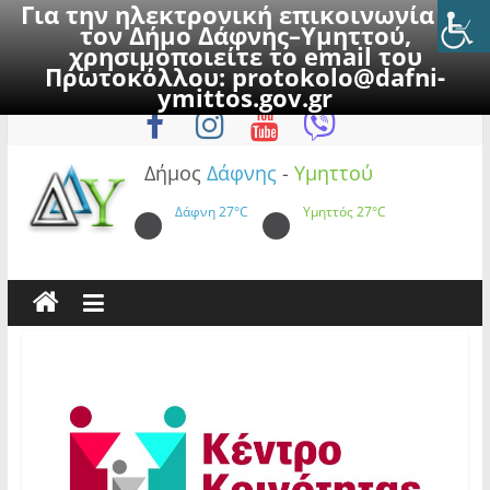
Για την ηλεκτρονική επικοινωνία με
τον Δήμο Δάφνης–Υμηττού,
χρησιμοποιείτε το email του
Πρωτοκόλλου:
protokolo@dafni-
Skip
Παρασκευή, 7 Αυγούστου 2026
ymittos.gov.gr
to
content
Δήμος
Δάφνης
-
Υμηττού
Δάφνη
27°C
Υμηττός
27°C