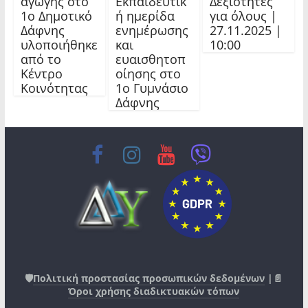
αγωγής στο
Εκπαιδευτικ
Δεξιότητες
1ο Δημοτικό
ή ημερίδα
για όλους |
Δάφνης
ενημέρωσης
27.11.2025 |
υλοποιήθηκε
και
10:00
από το
ευαισθητοπ
Κέντρο
οίησης στο
Κοινότητας
1ο Γυμνάσιο
Δάφνης
🛡️
Πολιτική προστασίας προσωπικών δεδομένων
|📄
Όροι χρήσης διαδικτυακών τόπων