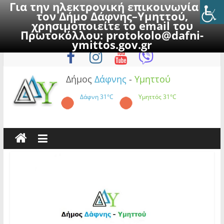
Για την ηλεκτρονική επικοινωνία με
τον Δήμο Δάφνης–Υμηττού,
χρησιμοποιείτε το email του
Πρωτοκόλλου:
protokolo@dafni-
Skip
Πέμπτη, 6 Αυγούστου 2026
ymittos.gov.gr
to
content
Δήμος
Δάφνης
-
Υμηττού
Δάφνη
31°C
Υμηττός
31°C