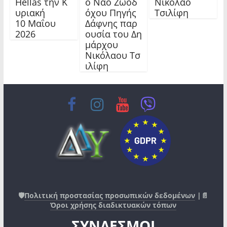
Hellas την Κ
ό Ναό Ζωοδ
Νικόλαο
υριακή
όχου Πηγής
Τσιλίφη
10 Μαΐου
Δάφνης παρ
2026
ουσία του Δη
μάρχου
Νικόλαου Τσ
ιλίφη
🛡️
Πολιτική προστασίας προσωπικών δεδομένων
|📄
Όροι χρήσης διαδικτυακών τόπων
ΣΥΝΔΕΣΜΟΙ