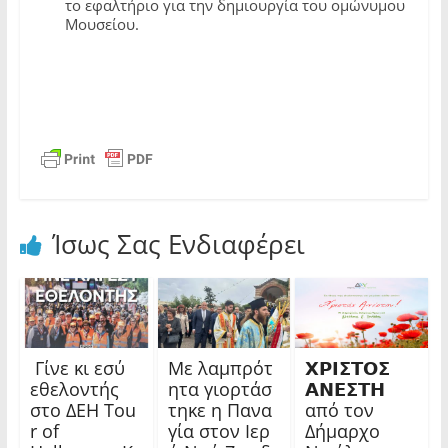
το εφαλτήριο για την δημιουργία του ομώνυμου
Μουσείου.
Ίσως Σας Ενδιαφέρει
Γίνε κι εσύ
Με λαμπρότ
𝝬𝝦𝝞𝝨𝝩𝝤𝝨
εθελοντής
ητα γιορτάσ
𝝖𝝢𝝚𝝨𝝩𝝜
στο ΔΕΗ Tou
τηκε η Πανα
από τον
r of
γία στον Ιερ
Δήμαρχο