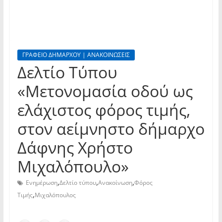
ΓΡΑΦΕΙΟ ΔΗΜΑΡΧΟΥ | ΑΝΑΚΟΙΝΩΣΕΙΣ
Δελτίο Τύπου
«Μετονομασία οδού ως
ελάχιστος φόρος τιμής,
στον αείμνηστο δήμαρχο
Δάφνης Χρήστο
Μιχαλόπουλο»
,
,
,
Ενημέρωση
Δελτίο τύπου
Ανακοίνωση
Φόρος
,
Τιμής
Μιχαλόπουλος