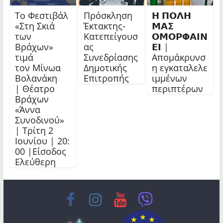
Το Φεστιβάλ
Πρόσκληση
𝝜 𝝥𝝤𝝠𝝜
«Στη Σκιά
Έκτακτης-
𝝡𝝖𝝨
των
Κατεπείγουσ
𝝤𝝡𝝤𝝦𝝫𝝖𝝞𝝢
Βράχων»
ας
𝝚𝝞 |
τιμά
Συνεδρίασης
Απομάκρυνσ
τον Μίνωα
Δημοτικής
η εγκαταλελε
Βολανάκη
Επιτροπής
ιμμένων
| Θέατρο
περιπτέρων
Βράχων
«Άννα
Συνοδινού»
| Τρίτη 2
Ιουνίου | 20:
00 |Είσοδος
Ελεύθερη