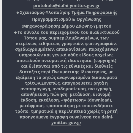
protokolo@dafni-ymittos.gov.gr
🔹Σχεδιασμός-Υλοποίηση:
Τμήμα Πληροφορικής
Προγραμματισμού & Οργάνωσης
(Μηχανογράφηση)
Δήμου Δάφνης-Υμηττού
🔸Το σύνολο του περιεχομένου του Διαδικτυακού
Τόπου μας, συμπεριλαμβανομένων, των
κειμένων, ειδήσεων, γραφικών, φωτογραφιών,
σχεδιαγραμμάτων, απεικονίσεων, παρεχόμενων
υπηρεσιών και γενικά κάθε είδους αρχείων,
αποτελούν πνευματική ιδιοκτησία, (copyright)
και διέπονται από τις εθνικές και διεθνείς
διατάξεις περί Πνευματικής Ιδιοκτησίας, με
εξαίρεση τα ρητώς αναγνωρισμένα δικαιώματα
τρίτων.
Συνεπώς, απαγορεύεται ρητά η
αναπαραγωγή, αναδημοσίευση, αντιγραφή,
αποθήκευση, πώληση, μετάδοση, διανομή,
έκδοση, εκτέλεση, «φόρτωση» (download),
μετάφραση, τροποποίηση με οποιονδήποτε
τρόπο, τμηματικά η περιληπτικά χωρίς τη ρητή
προηγούμενη έγγραφη συναίνεση του
dafni-
ymittos.gov.gr