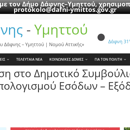
 με τον Δήμο Δάφνης–Υμηττού, χρησιμοπ
protokolo@dafni-ymittos.gov.gr
νης
-
Υμηττού
Δάφνη
31
υ Δάφνης – Υμηττού | Νομού Αττικής»
ΕΙΣ
ΤΕΛΕΥΤΑΙΑ ΝΕΑ
ΚΟΙΝΩΝΙΚΕΣ ΔΟΜΕΣ
ΓΙΑ ΤΟΝ ΠΟΛΙΤΗ
ση στο Δημοτικό Συμβούλι
λογισμού Εσόδων – Εξόδ