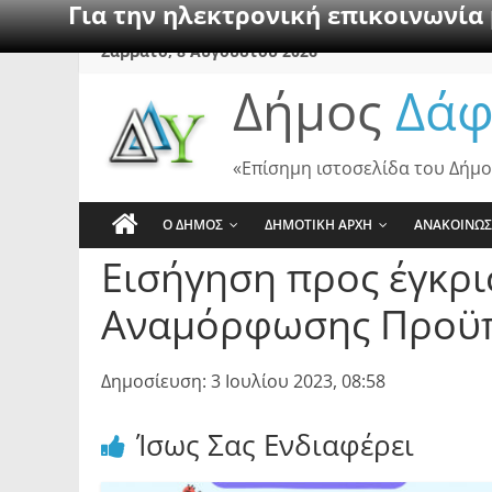
Για την ηλεκτρονική επικοινωνία
Skip
Σάββατο, 8 Αυγούστου 2026
to
Δήμος
Δάφ
content
«Επίσημη ιστοσελίδα του Δήμο
Ο ΔΗΜΟΣ
ΔΗΜΟΤΙΚΗ ΑΡΧΗ
ΑΝΑΚΟΙΝΩΣ
Εισήγηση προς έγκρι
Αναμόρφωσης Προϋπο
Δημοσίευση: 3 Ιουλίου 2023, 08:58
Ίσως Σας Ενδιαφέρει