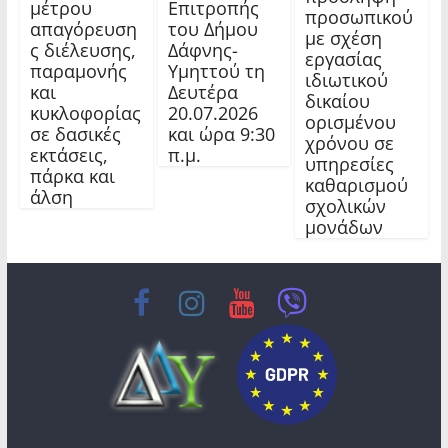
μέτρου
Επιτροπής
προσωπικού
απαγόρευση
του Δήμου
με σχέση
ς διέλευσης,
Δάφνης-
εργασίας
παραμονής
Υμηττού τη
ιδιωτικού
και
Δευτέρα
δικαίου
κυκλοφορίας
20.07.2026
ορισμένου
σε δασικές
και ώρα 9:30
χρόνου σε
εκτάσεις,
π.μ.
υπηρεσίες
πάρκα και
καθαρισμού
άλση
σχολικών
μονάδων