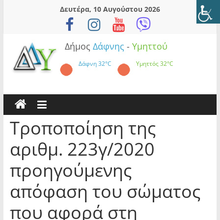
Skip
Δευτέρα, 10 Αυγούστου 2026
to
content
Δήμος
Δάφνης
-
Υμηττού
Δάφνη
32°C
Υμηττός
32°C
Τροποποίηση της
αριθμ. 223γ/2020
προηγούμενης
απόφαση του σώματος
που αφορά στη