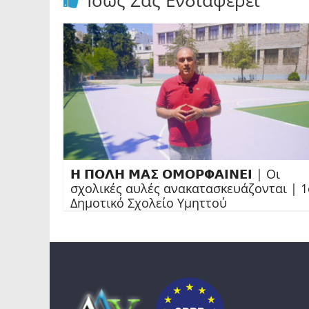
Ίσως Σας Ενδιαφέρει
𝝜 𝝥𝝤𝝠𝝜 𝝡𝝖𝝨 𝝤𝝡𝝤𝝦𝝫𝝖𝝞𝝢𝝚𝝞 | Οι
σχολικές αυλές ανακατασκευάζονται | 1
Δημοτικό Σχολείο Υμηττού