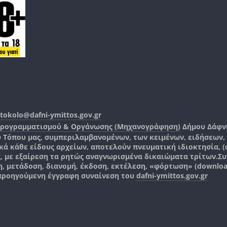
tokolo@dafni-ymittos.gov.gr
Προγραμματισμού & Οργάνωσης (Μηχανογράφηση)
Δήμου Δάφν
ύ Τόπου μας, συμπεριλαμβανομένων, των κειμένων, ειδήσεων
 κάθε είδους αρχείων, αποτελούν πνευματική ιδιοκτησία, (co
ς, με εξαίρεση τα ρητώς αναγνωρισμένα δικαιώματα τρίτων.
Συ
, μετάδοση, διανομή, έκδοση, εκτέλεση, «φόρτωση» (downlo
 προηγούμενη έγγραφη συναίνεση του
dafni-ymittos.gov.gr