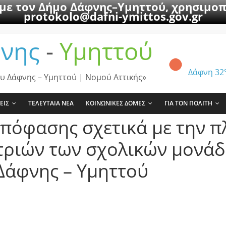
 με τον Δήμο Δάφνης–Υμηττού, χρησιμοπ
protokolo@dafni-ymittos.gov.gr
νης
-
Υμηττού
Δάφνη
32
υ Δάφνης – Υμηττού | Νομού Αττικής»
ΕΙΣ
ΤΕΛΕΥΤΑΙΑ ΝΕΑ
ΚΟΙΝΩΝΙΚΕΣ ΔΟΜΕΣ
ΓΙΑ ΤΟΝ ΠΟΛΙΤΗ
πόφασης σχετικά με την π
τριών των σχολικών μονά
Δάφνης – Υμηττού