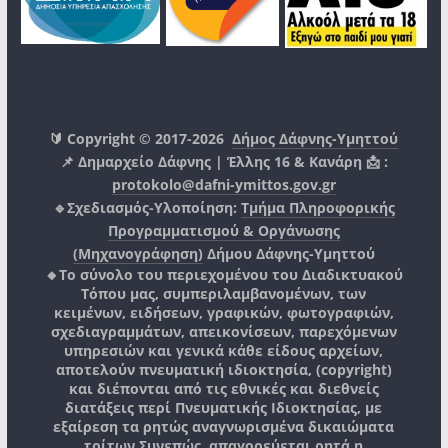
🔰 Copyright © 2017-2026
Δήμος Δάφνης-Υμηττού
📌 Δημαρχείο Δάφνης | Έλλης 16 & Κανάρη 📩 :
protokolo@dafni-ymittos.gov.gr
🔹Σχεδιασμός-Υλοποίηση:
Τμήμα Πληροφορικής
Προγραμματισμού & Οργάνωσης
(Μηχανογράφηση)
Δήμου Δάφνης-Υμηττού
🔸Το σύνολο του περιεχομένου του Διαδικτυακού
Τόπου μας, συμπεριλαμβανομένων, των
κειμένων, ειδήσεων, γραφικών, φωτογραφιών,
σχεδιαγραμμάτων, απεικονίσεων, παρεχόμενων
υπηρεσιών και γενικά κάθε είδους αρχείων,
αποτελούν πνευματική ιδιοκτησία, (copyright)
και διέπονται από τις εθνικές και διεθνείς
διατάξεις περί Πνευματικής Ιδιοκτησίας, με
εξαίρεση τα ρητώς αναγνωρισμένα δικαιώματα
τρίτων.
Συνεπώς, απαγορεύεται ρητά η