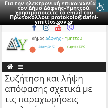
Για την ηλεκτρονική επικοινωνία με
τον Δήμο Δάφνης–Υμηττού,
χρησιμοποιείτε το email του
Πρωτοκόλλου:
protokolo@dafni-
Skip
Πέμπτη, 6 Αυγούστου 2026
ymittos.gov.gr
to
content
Δήμος
Δάφνης
-
Υμηττού
Δάφνη
34°C
Υμηττός
33°C
Συζήτηση και λήψη
απόφασης σχετικά με
τις παραχωρήσεις