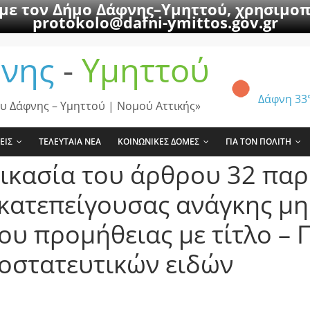
 με τον Δήμο Δάφνης–Υμηττού, χρησιμοπ
protokolo@dafni-ymittos.gov.gr
νης
-
Υμηττού
Δάφνη
33
υ Δάφνης – Υμηττού | Νομού Αττικής»
ΕΙΣ
ΤΕΛΕΥΤΑΙΑ ΝΕΑ
ΚΟΙΝΩΝΙΚΕΣ ΔΟΜΕΣ
ΓΙΑ ΤΟΝ ΠΟΛΙΤΗ
κασία του άρθρου 32 παρ. 
κατεπείγουσας ανάγκης μη
ου προμήθειας με τίτλο –
οστατευτικών ειδών