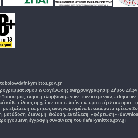
tokolo@dafni-ymittos.gov.gr
Προγραμματισμού & Οργάνωσης (Μηχανογράφηση)
Δήμου Δάφν
ύ Τόπου μας, συμπεριλαμβανομένων, των κειμένων, ειδήσεων
 κάθε είδους αρχείων, αποτελούν πνευματική ιδιοκτησία, (co
ς, με εξαίρεση τα ρητώς αναγνωρισμένα δικαιώματα τρίτων.
Συ
, μετάδοση, διανομή, έκδοση, εκτέλεση, «φόρτωση» (downlo
 προηγούμενη έγγραφη συναίνεση του
dafni-ymittos.gov.gr