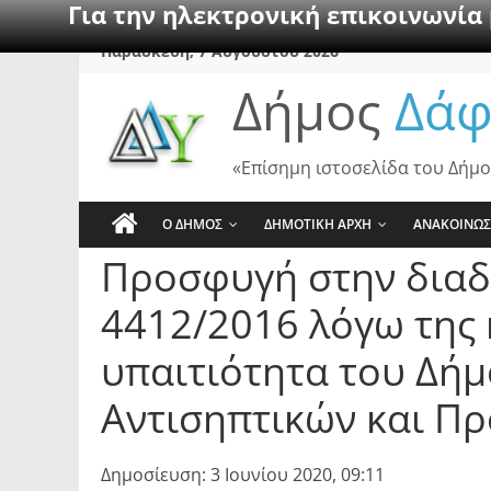
Για την ηλεκτρονική επικοινωνία
Skip
Παρασκευή, 7 Αυγούστου 2026
to
Δήμος
Δάφ
content
«Επίσημη ιστοσελίδα του Δήμο
Ο ΔΗΜΟΣ
ΔΗΜΟΤΙΚΗ ΑΡΧΗ
ΑΝΑΚΟΙΝΩΣ
Προσφυγή στην διαδι
4412/2016 λόγω της 
υπαιτιότητα του Δήμ
Αντισηπτικών και Πρ
Δημοσίευση: 3 Ιουνίου 2020, 09:11