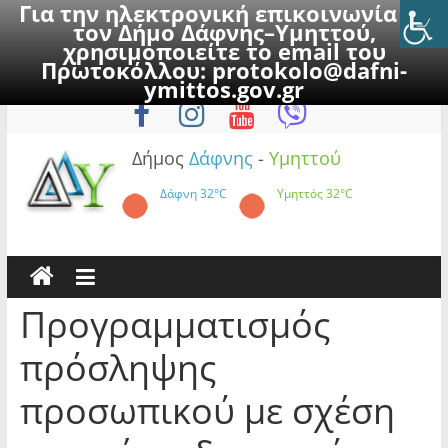
Για την ηλεκτρονική επικοινωνία με
τον Δήμο Δάφνης–Υμηττού,
χρησιμοποιείτε το email του
Πρωτοκόλλου:
protokolo@dafni-
Skip
Κυριακή, 9 Αυγούστου 2026
ymittos.gov.gr
to
content
Δήμος
Δάφνης
-
Υμηττού
Δάφνη
32°C
Υμηττός
32°C
Προγραμματισμός
πρόσληψης
προσωπικού με σχέση