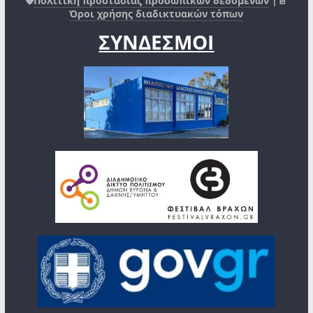
🛡️
Πολιτική προστασίας προσωπικών δεδομένων
|📄
Όροι χρήσης διαδικτυακών τόπων
ΣΥΝΔΕΣΜΟΙ