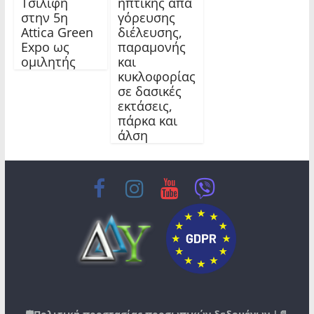
Τσιλίφη
ηπτικής απα
στην 5η
γόρευσης
Attica Green
διέλευσης,
Expo ως
παραμονής
ομιλητής
και
κυκλοφορίας
σε δασικές
εκτάσεις,
πάρκα και
άλση