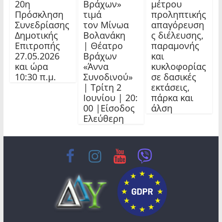
20η
Βράχων»
μέτρου
Πρόσκληση
τιμά
προληπτικής
Συνεδρίασης
τον Μίνωα
απαγόρευση
Δημοτικής
Βολανάκη
ς διέλευσης,
Επιτροπής
| Θέατρο
παραμονής
27.05.2026
Βράχων
και
και ώρα
«Άννα
κυκλοφορίας
10:30 π.μ.
Συνοδινού»
σε δασικές
| Τρίτη 2
εκτάσεις,
Ιουνίου | 20:
πάρκα και
00 |Είσοδος
άλση
Ελεύθερη