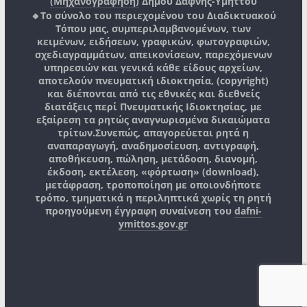
(Μηχανογράφηση)
Δήμου Δάφνης-Υμηττού
🔸Το σύνολο του περιεχομένου του Διαδικτυακού
Τόπου μας, συμπεριλαμβανομένων, των
κειμένων, ειδήσεων, γραφικών, φωτογραφιών,
σχεδιαγραμμάτων, απεικονίσεων, παρεχόμενων
υπηρεσιών και γενικά κάθε είδους αρχείων,
αποτελούν πνευματική ιδιοκτησία, (copyright)
και διέπονται από τις εθνικές και διεθνείς
διατάξεις περί Πνευματικής Ιδιοκτησίας, με
εξαίρεση τα ρητώς αναγνωρισμένα δικαιώματα
τρίτων.
Συνεπώς, απαγορεύεται ρητά η
αναπαραγωγή, αναδημοσίευση, αντιγραφή,
αποθήκευση, πώληση, μετάδοση, διανομή,
έκδοση, εκτέλεση, «φόρτωση» (download),
μετάφραση, τροποποίηση με οποιονδήποτε
τρόπο, τμηματικά η περιληπτικά χωρίς τη ρητή
προηγούμενη έγγραφη συναίνεση του
dafni-
ymittos.gov.gr