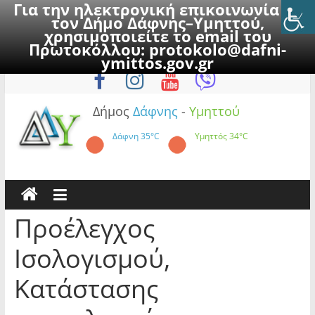
Για την ηλεκτρονική επικοινωνία με
τον Δήμο Δάφνης–Υμηττού,
χρησιμοποιείτε το email του
Πρωτοκόλλου:
protokolo@dafni-
Skip
Παρασκευή, 7 Αυγούστου 2026
ymittos.gov.gr
to
content
Δήμος
Δάφνης
-
Υμηττού
Δάφνη
35°C
Υμηττός
34°C
Προέλεγχος
Ισολογισμού,
Κατάστασης