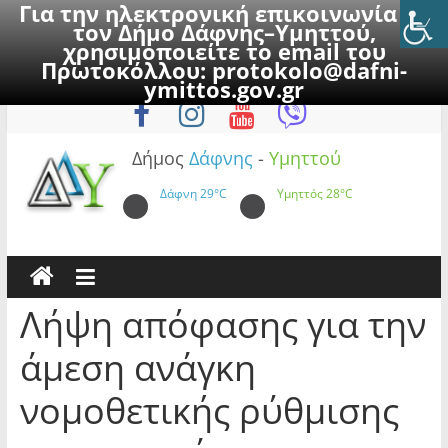
Για την ηλεκτρονική επικοινωνία με
τον Δήμο Δάφνης–Υμηττού,
χρησιμοποιείτε το email του
Πρωτοκόλλου:
protokolo@dafni-
Skip
Πέμπτη, 6 Αυγούστου 2026
ymittos.gov.gr
to
content
Δήμος
Δάφνης
-
Υμηττού
Δάφνη
29°C
Υμηττός
28°C
Λήψη απόφασης για την
άμεση ανάγκη
νομοθετικής ρύθμισης