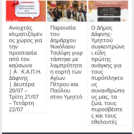
Ανοιχτός
Παρουσία
Ο Δήμος
κλιματιζόμεν
του
Δάφνης-
ος χώρος για
Δημάρχου
Υμηττού
την
Νικόλαου
συγκεντρώνε
προστασία
Τσιλίφη γιορ
ι είδη
από τον
τάστηκε με
πρώτης
καύσωνα
λαμπρότητα
ανάγκης για
| Α΄ Κ.Α.Π.Η.
η εορτή των
τους
Δάφνης
Αγίων
πυρόπληκτο
| Δευτέρα
Πέτρου και
υς
20/07 –
Παύλου
συνανθρώπο
Τρίτη 21/07
στον Υμηττό
υς μας, τα
– Τετάρτη
ζώα, τους
22/07
πυροσβέστε
ς και τους
εθελοντές