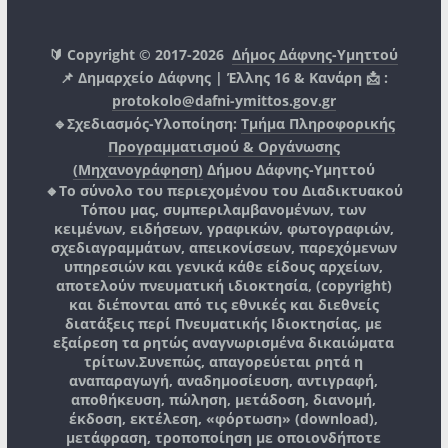
🔰 Copyright © 2017-2026
Δήμος Δάφνης-Υμηττού
📌 Δημαρχείο Δάφνης | Έλλης 16 & Κανάρη 📩 :
protokolo@dafni-ymittos.gov.gr
🔹Σχεδιασμός-Υλοποίηση:
Τμήμα Πληροφορικής
Προγραμματισμού & Οργάνωσης
(Μηχανογράφηση)
Δήμου Δάφνης-Υμηττού
🔸Το σύνολο του περιεχομένου του Διαδικτυακού
Τόπου μας, συμπεριλαμβανομένων, των
κειμένων, ειδήσεων, γραφικών, φωτογραφιών,
σχεδιαγραμμάτων, απεικονίσεων, παρεχόμενων
υπηρεσιών και γενικά κάθε είδους αρχείων,
αποτελούν πνευματική ιδιοκτησία, (copyright)
και διέπονται από τις εθνικές και διεθνείς
διατάξεις περί Πνευματικής Ιδιοκτησίας, με
εξαίρεση τα ρητώς αναγνωρισμένα δικαιώματα
τρίτων.
Συνεπώς, απαγορεύεται ρητά η
αναπαραγωγή, αναδημοσίευση, αντιγραφή,
αποθήκευση, πώληση, μετάδοση, διανομή,
έκδοση, εκτέλεση, «φόρτωση» (download),
μετάφραση, τροποποίηση με οποιονδήποτε