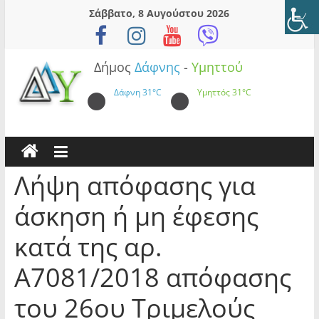
Skip
Σάββατο, 8 Αυγούστου 2026
to
content
Δήμος
Δάφνης
-
Υμηττού
Δάφνη
31°C
Υμηττός
31°C
Λήψη απόφασης για
άσκηση ή μη έφεσης
κατά της αρ.
Α7081/2018 απόφασης
του 26ου Τριμελούς