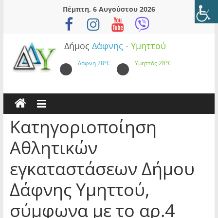
Skip
Πέμπτη, 6 Αυγούστου 2026
to
content
Δήμος
Δάφνης
-
Υμηττού
Δάφνη
28°C
Υμηττός
28°C
Κατηγοριοποίηση
Αθλητικών
εγκαταστάσεων Δήμου
Δάφνης Υμηττού,
σύμφωνα με το αρ.4