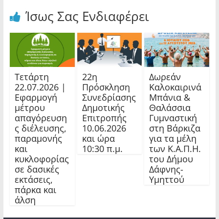
Ίσως Σας Ενδιαφέρει
Τετάρτη
22η
Δωρεάν
22.07.2026 |
Πρόσκληση
Καλοκαιρινά
Εφαρμογή
Συνεδρίασης
Μπάνια &
μέτρου
Δημοτικής
Θαλάσσια
απαγόρευση
Επιτροπής
Γυμναστική
ς διέλευσης,
10.06.2026
στη Βάρκιζα
παραμονής
και ώρα
για τα μέλη
και
10:30 π.μ.
των Κ.Α.Π.Η.
κυκλοφορίας
του Δήμου
σε δασικές
Δάφνης-
εκτάσεις,
Υμηττού
πάρκα και
άλση