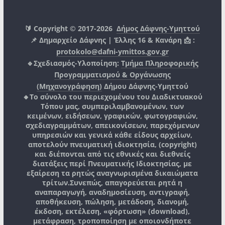
🔰 Copyright © 2017-2026
Δήμος Δάφνης-Υμηττού
📌 Δημαρχείο Δάφνης | Έλλης 16 & Κανάρη 📩 :
protokolo@dafni-ymittos.gov.gr
🔹Σχεδιασμός-Υλοποίηση:
Τμήμα Πληροφορικής
Προγραμματισμού & Οργάνωσης
(Μηχανογράφηση)
Δήμου Δάφνης-Υμηττού
🔸Το σύνολο του περιεχομένου του Διαδικτυακού
Τόπου μας, συμπεριλαμβανομένων, των
κειμένων, ειδήσεων, γραφικών, φωτογραφιών,
σχεδιαγραμμάτων, απεικονίσεων, παρεχόμενων
υπηρεσιών και γενικά κάθε είδους αρχείων,
αποτελούν πνευματική ιδιοκτησία, (copyright)
και διέπονται από τις εθνικές και διεθνείς
διατάξεις περί Πνευματικής Ιδιοκτησίας, με
εξαίρεση τα ρητώς αναγνωρισμένα δικαιώματα
τρίτων.
Συνεπώς, απαγορεύεται ρητά η
αναπαραγωγή, αναδημοσίευση, αντιγραφή,
αποθήκευση, πώληση, μετάδοση, διανομή,
έκδοση, εκτέλεση, «φόρτωση» (download),
μετάφραση, τροποποίηση με οποιονδήποτε