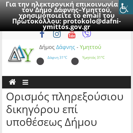
Για την ηλεκτρονική επικοινωνία με
τον Δήμο Δάφνης–Υμηττού,
χρησιμοποιείτε το email του
Πρωτοκόλλου:
protokolo@dafni-
Skip
Παρασκευή, 7 Αυγούστου 2026
ymittos.gov.gr
to
content
Δήμος
Δάφνης
-
Υμηττού
Δάφνη
31°C
Υμηττός
31°C
Ορισμός πληρεξούσιου
δικηγόρου επί
υποθέσεως Δήμου