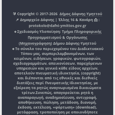
🔰 Copyright © 2017-2026
Δήμος Δάφνης-Υμηττού
📌 Δημαρχείο Δάφνης | Έλλης 16 & Κανάρη 📩 :
protokolo@dafni-ymittos.gov.gr
🔹Σχεδιασμός-Υλοποίηση:
Τμήμα Πληροφορικής
Προγραμματισμού & Οργάνωσης
(Μηχανογράφηση)
Δήμου Δάφνης-Υμηττού
🔸Το σύνολο του περιεχομένου του Διαδικτυακού
Τόπου μας, συμπεριλαμβανομένων, των
κειμένων, ειδήσεων, γραφικών, φωτογραφιών,
σχεδιαγραμμάτων, απεικονίσεων, παρεχόμενων
υπηρεσιών και γενικά κάθε είδους αρχείων,
αποτελούν πνευματική ιδιοκτησία, (copyright)
και διέπονται από τις εθνικές και διεθνείς
διατάξεις περί Πνευματικής Ιδιοκτησίας, με
εξαίρεση τα ρητώς αναγνωρισμένα δικαιώματα
τρίτων.
Συνεπώς, απαγορεύεται ρητά η
αναπαραγωγή, αναδημοσίευση, αντιγραφή,
αποθήκευση, πώληση, μετάδοση, διανομή,
έκδοση, εκτέλεση, «φόρτωση» (download),
μετάφραση, τροποποίηση με οποιονδήποτε