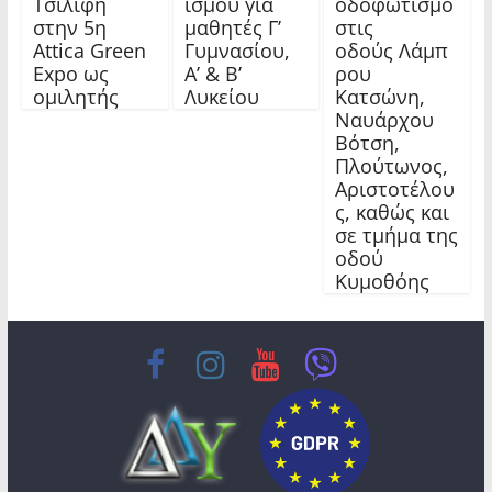
Τσιλίφη
ισμού για
οδοφωτισμό
στην 5η
μαθητές Γ’
στις
Attica Green
Γυμνασίου,
οδούς Λάμπ
Expo ως
Α’ & Β’
ρου
ομιλητής
Λυκείου
Κατσώνη,
Ναυάρχου
Βότση,
Πλούτωνος,
Αριστοτέλου
ς, καθώς και
σε τμήμα της
οδού
Κυμοθόης