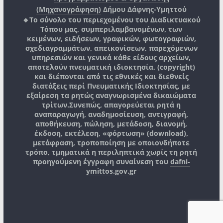
(Μηχανογράφηση)
Δήμου Δάφνης-Υμηττού
🔸Το σύνολο του περιεχομένου του Διαδικτυακού
Τόπου μας, συμπεριλαμβανομένων, των
κειμένων, ειδήσεων, γραφικών, φωτογραφιών,
σχεδιαγραμμάτων, απεικονίσεων, παρεχόμενων
υπηρεσιών και γενικά κάθε είδους αρχείων,
αποτελούν πνευματική ιδιοκτησία, (copyright)
και διέπονται από τις εθνικές και διεθνείς
διατάξεις περί Πνευματικής Ιδιοκτησίας, με
εξαίρεση τα ρητώς αναγνωρισμένα δικαιώματα
τρίτων.
Συνεπώς, απαγορεύεται ρητά η
αναπαραγωγή, αναδημοσίευση, αντιγραφή,
αποθήκευση, πώληση, μετάδοση, διανομή,
έκδοση, εκτέλεση, «φόρτωση» (download),
μετάφραση, τροποποίηση με οποιονδήποτε
τρόπο, τμηματικά η περιληπτικά χωρίς τη ρητή
προηγούμενη έγγραφη συναίνεση του
dafni-
ymittos.gov.gr