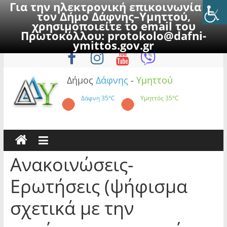
Για την ηλεκτρονική επικοινωνία με
τον Δήμο Δάφνης–Υμηττού,
χρησιμοποιείτε το email του
Πρωτοκόλλου:
protokolo@dafni-
Skip
Σάββατο, 8 Αυγούστου 2026
ymittos.gov.gr
to
content
Δήμος
Δάφνης
-
Υμηττού
Δάφνη
35°C
Υμηττός
35°C
Ανακοινώσεις-
Ερωτήσεις (ψήφισμα
σχετικά με την