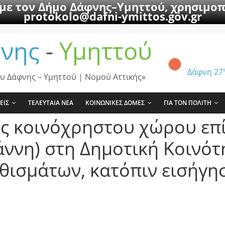
 με τον Δήμο Δάφνης–Υμηττού, χρησιμοπ
protokolo@dafni-ymittos.gov.gr
νης
-
Υμηττού
Δάφνη
27
υ Δάφνης – Υμηττού | Νομού Αττικής»
ΕΙΣ
ΤΕΛΕΥΤΑΙΑ ΝΕΑ
ΚΟΙΝΩΝΙΚΕΣ ΔΟΜΕΣ
ΓΙΑ ΤΟΝ ΠΟΛΙΤΗ
ς κοινόχρηστου χώρου επί
άννη) στη Δημοτική Κοινότ
ισμάτων, κατόπιν εισήγη