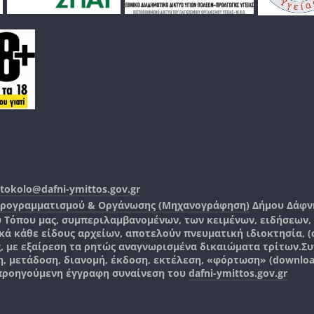
tokolo@dafni-ymittos.gov.gr
Προγραμματισμού & Οργάνωσης (Μηχανογράφηση)
Δήμου Δάφν
ύ Τόπου μας, συμπεριλαμβανομένων, των κειμένων, ειδήσεων
 κάθε είδους αρχείων, αποτελούν πνευματική ιδιοκτησία, (co
ς, με εξαίρεση τα ρητώς αναγνωρισμένα δικαιώματα τρίτων.
Συ
, μετάδοση, διανομή, έκδοση, εκτέλεση, «φόρτωση» (downlo
 προηγούμενη έγγραφη συναίνεση του
dafni-ymittos.gov.gr