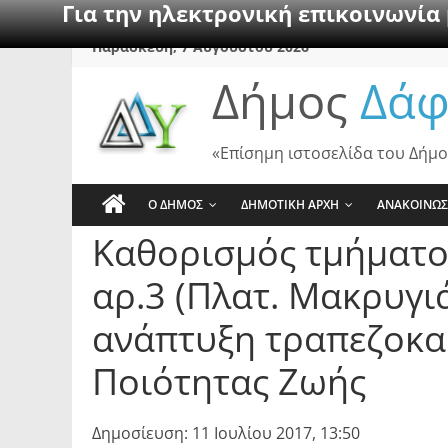
Για την ηλεκτρονική επικοινωνία
Skip
Παρασκευή, 7 Αυγούστου 2026
to
Δήμος
Δάφ
content
«Επίσημη ιστοσελίδα του Δήμο
Ο ΔΗΜΟΣ
ΔΗΜΟΤΙΚΗ ΑΡΧΗ
ΑΝΑΚΟΙΝΩΣ
Καθορισμός τμήματο
αρ.3 (Πλατ. Μακρυγι
ανάπτυξη τραπεζοκαθ
Ποιότητας Ζωής
Δημοσίευση: 11 Ιουλίου 2017, 13:50