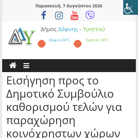
Skip
Παρασκευή, 7 Αυγούστου 2026
to
content
Δήμος
Δάφνης
-
Υμηττού
Δάφνη
34°C
Υμηττός
34°C
Εισήγηση προς το
Δημοτικό Συμβούλιο
καθορισμού τελών για
παραχώρηση
κοινόχρηστων χώρων