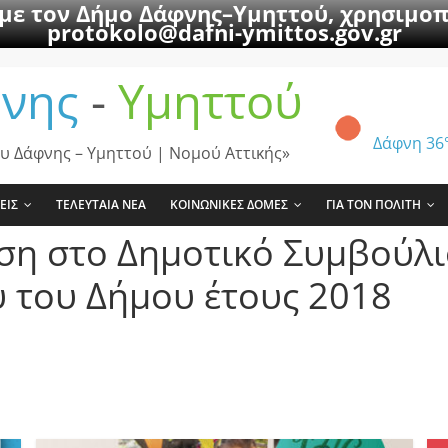
 με τον Δήμο Δάφνης–Υμηττού, χρησιμοπ
protokolo@dafni-ymittos.gov.gr
νης
-
Υμηττού
Δάφνη
36
υ Δάφνης – Υμηττού | Νομού Αττικής»
ΕΙΣ
ΤΕΛΕΥΤΑΙΑ ΝΕΑ
ΚΟΙΝΩΝΙΚΕΣ ΔΟΜΕΣ
ΓΙΑ ΤΟΝ ΠΟΛΙΤΗ
ιση στο Δημοτικό Συμβούλ
 του Δήμου έτους 2018