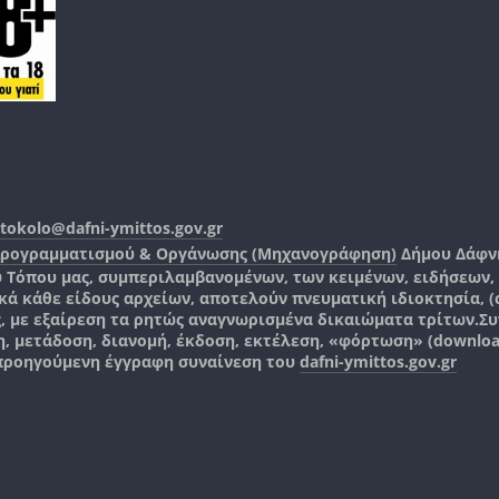
tokolo@dafni-ymittos.gov.gr
Προγραμματισμού & Οργάνωσης (Μηχανογράφηση)
Δήμου Δάφν
ύ Τόπου μας, συμπεριλαμβανομένων, των κειμένων, ειδήσεων
 κάθε είδους αρχείων, αποτελούν πνευματική ιδιοκτησία, (co
ς, με εξαίρεση τα ρητώς αναγνωρισμένα δικαιώματα τρίτων.
Συ
, μετάδοση, διανομή, έκδοση, εκτέλεση, «φόρτωση» (downlo
 προηγούμενη έγγραφη συναίνεση του
dafni-ymittos.gov.gr