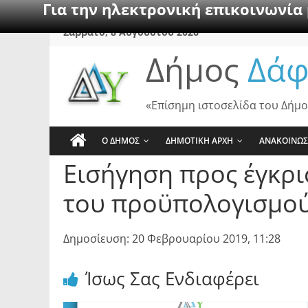
Για την ηλεκτρονική επικοινωνία
Skip
Σάββατο, 8 Αυγούστου 2026
to
Δήμος
Δάφ
content
«Επίσημη ιστοσελίδα του Δήμο
Ο ΔΗΜΟΣ
ΔΗΜΟΤΙΚΗ ΑΡΧΗ
ΑΝΑΚΟΙΝΩΣ
Εισήγηση προς έγκρ
του προϋπολογισμού
Δημοσίευση: 20 Φεβρουαρίου 2019, 11:28
Ίσως Σας Ενδιαφέρει