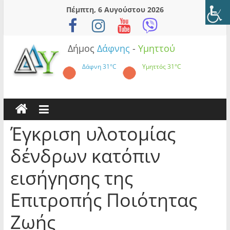
Skip
Πέμπτη, 6 Αυγούστου 2026
to
content
Δήμος
Δάφνης
-
Υμηττού
Δάφνη
31°C
Υμηττός
31°C
Έγκριση υλοτομίας
δένδρων κατόπιν
εισήγησης της
Επιτροπής Ποιότητας
Ζωής