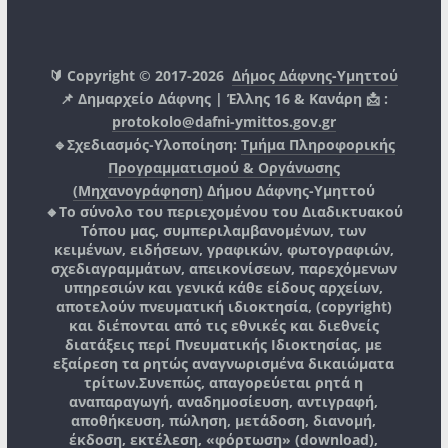
🔰 Copyright © 2017-2026
Δήμος Δάφνης-Υμηττού
📌 Δημαρχείο Δάφνης | Έλλης 16 & Κανάρη 📩 :
protokolo@dafni-ymittos.gov.gr
🔹Σχεδιασμός-Υλοποίηση:
Τμήμα Πληροφορικής
Προγραμματισμού & Οργάνωσης
(Μηχανογράφηση)
Δήμου Δάφνης-Υμηττού
🔸Το σύνολο του περιεχομένου του Διαδικτυακού
Τόπου μας, συμπεριλαμβανομένων, των
κειμένων, ειδήσεων, γραφικών, φωτογραφιών,
σχεδιαγραμμάτων, απεικονίσεων, παρεχόμενων
υπηρεσιών και γενικά κάθε είδους αρχείων,
αποτελούν πνευματική ιδιοκτησία, (copyright)
και διέπονται από τις εθνικές και διεθνείς
διατάξεις περί Πνευματικής Ιδιοκτησίας, με
εξαίρεση τα ρητώς αναγνωρισμένα δικαιώματα
τρίτων.
Συνεπώς, απαγορεύεται ρητά η
αναπαραγωγή, αναδημοσίευση, αντιγραφή,
αποθήκευση, πώληση, μετάδοση, διανομή,
έκδοση, εκτέλεση, «φόρτωση» (download),