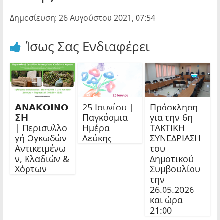
Δημοσίευση: 26 Αυγούστου 2021, 07:54
Ίσως Σας Ενδιαφέρει
𝝖𝝢𝝖𝝟𝝤𝝞𝝢𝝮
25 Ιουνίου |
Πρόσκληση
𝝨𝝜
Παγκόσμια
για την 6η
| Περισυλλο
Ημέρα
ΤΑΚΤΙΚΗ
γή Ογκωδών
Λεύκης
ΣΥΝΕΔΡΙΑΣΗ
Αντικειμένω
του
ν, Κλαδιών &
Δημοτικού
Χόρτων
Συμβουλίου
την
26.05.2026
και ώρα
21:00