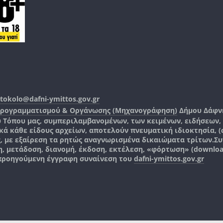
tokolo@dafni-ymittos.gov.gr
Προγραμματισμού & Οργάνωσης (Μηχανογράφηση)
Δήμου Δάφν
ύ Τόπου μας, συμπεριλαμβανομένων, των κειμένων, ειδήσεων
 κάθε είδους αρχείων, αποτελούν πνευματική ιδιοκτησία, (co
ς, με εξαίρεση τα ρητώς αναγνωρισμένα δικαιώματα τρίτων.
Συ
, μετάδοση, διανομή, έκδοση, εκτέλεση, «φόρτωση» (downlo
 προηγούμενη έγγραφη συναίνεση του
dafni-ymittos.gov.gr