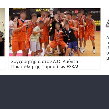
Α
π
ι
υ
Συγχαρητήρια στον Α.Ο. Αμύντα –
Πρωταθλητής Παμπαίδων ΕΣΚΑ!