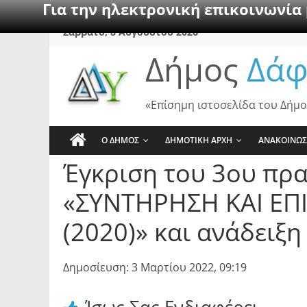
Για την ηλεκτρονική επικοινωνία
Skip
Σάββατο, 8 Αυγούστου 2026
to
Δήμος
Δάφ
content
«Επίσημη ιστοσελίδα του Δήμο
Ο ΔΗΜΟΣ
ΔΗΜΟΤΙΚΗ ΑΡΧΗ
ΑΝΑΚΟΙΝΩΣ
Έγκριση του 3ου πρ
«ΣΥΝΤΗΡΗΣΗ ΚΑΙ Ε
(2020)» και ανάδει
Δημοσίευση: 3 Μαρτίου 2022, 09:19