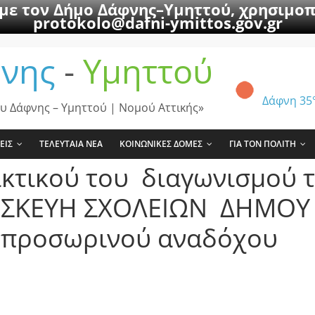
 με τον Δήμο Δάφνης–Υμηττού, χρησιμοπ
protokolo@dafni-ymittos.gov.gr
νης
-
Υμηττού
Δάφνη
35
υ Δάφνης – Υμηττού | Νομού Αττικής»
ΕΙΣ
ΤΕΛΕΥΤΑΙΑ ΝΕΑ
ΚΟΙΝΩΝΙΚΕΣ ΔΟΜΕΣ
ΓΙΑ ΤΟΝ ΠΟΛΙΤΗ
ακτικού του διαγωνισμού 
ΠΙΣΚΕΥΗ ΣΧΟΛΕΙΩΝ ΔΗΜΟ
ξη προσωρινού αναδόχου