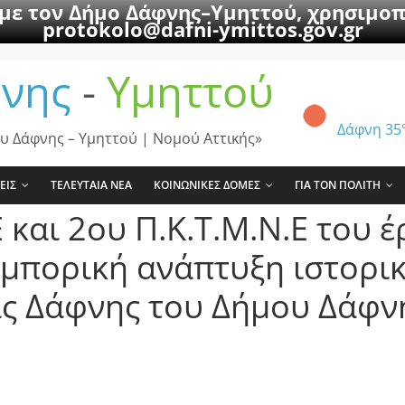
 με τον Δήμο Δάφνης–Υμηττού, χρησιμοπ
protokolo@dafni-ymittos.gov.gr
νης
-
Υμηττού
Δάφνη
35
υ Δάφνης – Υμηττού | Νομού Αττικής»
ΕΙΣ
ΤΕΛΕΥΤΑΙΑ ΝΕΑ
ΚΟΙΝΩΝΙΚΕΣ ΔΟΜΕΣ
ΓΙΑ ΤΟΝ ΠΟΛΙΤΗ
και 2ου Π.Κ.Τ.Μ.Ν.Ε του έ
εμπορική ανάπτυξη ιστορι
ας Δάφνης του Δήμου Δάφν