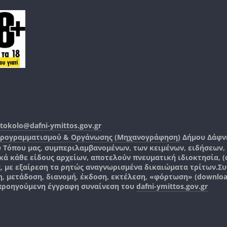
tokolo@dafni-ymittos.gov.gr
Προγραμματισμού & Οργάνωσης (Μηχανογράφηση)
Δήμου Δάφν
ύ Τόπου μας, συμπεριλαμβανομένων, των κειμένων, ειδήσεων
 κάθε είδους αρχείων, αποτελούν πνευματική ιδιοκτησία, (co
ς, με εξαίρεση τα ρητώς αναγνωρισμένα δικαιώματα τρίτων.
Συ
, μετάδοση, διανομή, έκδοση, εκτέλεση, «φόρτωση» (downlo
 προηγούμενη έγγραφη συναίνεση του
dafni-ymittos.gov.gr