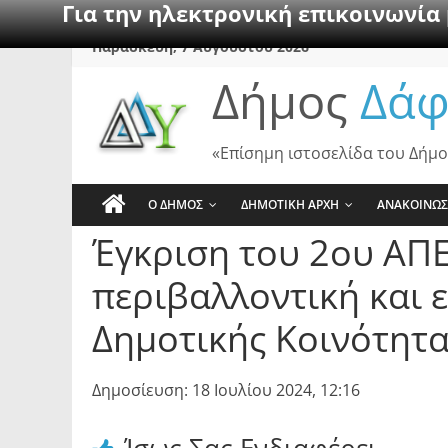
Για την ηλεκτρονική επικοινωνία
Skip
Παρασκευή, 7 Αυγούστου 2026
to
Δήμος
Δάφ
content
«Επίσημη ιστοσελίδα του Δήμο
Ο ΔΗΜΟΣ
ΔΗΜΟΤΙΚΗ ΑΡΧΗ
ΑΝΑΚΟΙΝΩΣ
Έγκριση του 2ου ΑΠΕ 
περιβαλλοντική και 
Δημοτικής Κοινότητ
Δημοσίευση: 18 Ιουλίου 2024, 12:16