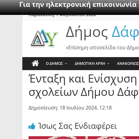
Για την ηλεκτρονική επικοινωνία
Skip
Παρασκευή, 7 Αυγούστου 2026
to
Δήμος
Δάφ
content
«Επίσημη ιστοσελίδα του Δήμο
Ο ΔΗΜΟΣ
ΔΗΜΟΤΙΚΗ ΑΡΧΗ
ΑΝΑΚΟΙΝΩΣ
Ένταξη και Ενίσχυση
σχολείων Δήμου Δάφ
Δημοσίευση: 18 Ιουλίου 2024, 12:18
Ίσως Σας Ενδιαφέρει