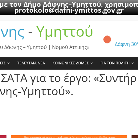
 με τον Δήμο Δάφνης–Υμηττού, χρησιμοπ
protokolo@dafni-ymittos.gov.gr
νης
-
Υμηττού
Δάφνη
30
υ Δάφνης – Υμηττού | Νομού Αττικής»
ΕΙΣ
ΤΕΛΕΥΤΑΙΑ ΝΕΑ
ΚΟΙΝΩΝΙΚΕΣ ΔΟΜΕΣ
ΓΙΑ ΤΟΝ ΠΟΛΙΤΗ
 ΣΑΤΑ για το έργο: «Συντή
νης-Υμηττού».