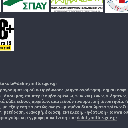
tokolo@dafni-ymittos.gov.gr
Προγραμματισμού & Οργάνωσης (Μηχανογράφηση)
Δήμου Δάφν
ύ Τόπου μας, συμπεριλαμβανομένων, των κειμένων, ειδήσεων
 κάθε είδους αρχείων, αποτελούν πνευματική ιδιοκτησία, (co
ς, με εξαίρεση τα ρητώς αναγνωρισμένα δικαιώματα τρίτων.
Συ
, μετάδοση, διανομή, έκδοση, εκτέλεση, «φόρτωση» (downlo
 προηγούμενη έγγραφη συναίνεση του
dafni-ymittos.gov.gr