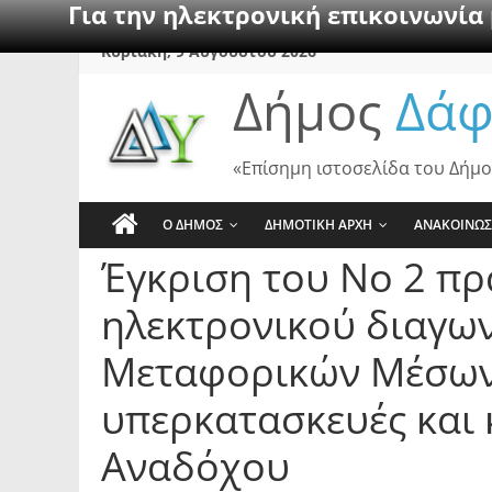
Για την ηλεκτρονική επικοινωνία
Skip
Κυριακή, 9 Αυγούστου 2026
to
Δήμος
Δάφ
content
«Επίσημη ιστοσελίδα του Δήμο
Ο ΔΗΜΟΣ
ΔΗΜΟΤΙΚΗ ΑΡΧΗ
ΑΝΑΚΟΙΝΩΣ
Έγκριση του Νο 2 πρ
ηλεκτρονικού διαγων
Μεταφορικών Μέσων» 
υπερκατασκευές και
Αναδόχου