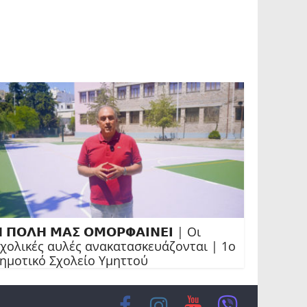
 𝝥𝝤𝝠𝝜 𝝡𝝖𝝨 𝝤𝝡𝝤𝝦𝝫𝝖𝝞𝝢𝝚𝝞 | Οι
χολικές αυλές ανακατασκευάζονται | 1ο
ημοτικό Σχολείο Υμηττού