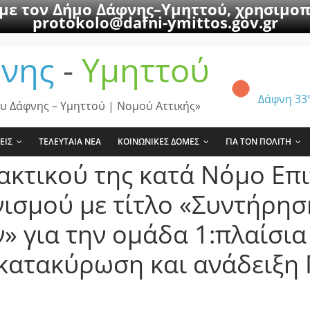
 με τον Δήμο Δάφνης–Υμηττού, χρησιμοπ
protokolo@dafni-ymittos.gov.gr
νης
-
Υμηττού
Δάφνη
33
υ Δάφνης – Υμηττού | Νομού Αττικής»
ΕΙΣ
ΤΕΛΕΥΤΑΙΑ ΝΕΑ
ΚΟΙΝΩΝΙΚΕΣ ΔΟΜΕΣ
ΓΙΑ ΤΟΝ ΠΟΛΙΤΗ
ακτικού της κατά Νόμο Επ
ισμού με τίτλο «Συντήρησ
για την ομάδα 1:πλαίσια 
 κατακύρωση και ανάδειξη