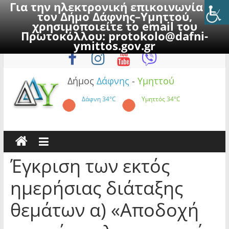
Για την ηλεκτρονική επικοινωνία με
τον Δήμο Δάφνης–Υμηττού,
χρησιμοποιείτε το email του
Πρωτοκόλλου:
protokolo@dafni-
Skip
Παρασκευή, 7 Αυγούστου 2026
ymittos.gov.gr
to
content
Δήμος
Δάφνης
-
Υμηττού
Δάφνη
34°C
Υμηττός
34°C
Έγκριση των εκτός
ημερήσιας διάταξης
θεμάτων α) «Αποδοχή