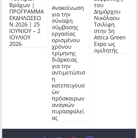
Βράχων |
του
Ανακοίνωση
ΠΡΟΓΡΑΜΜΑ
Δημάρχου
για την
ΕΚΔΗΛΩΣΕΩ
Νικόλαου
σύναψη
Ν 2026 | 25
Τσιλίφη
σύμβασης
ΙΟΥΝΙΟΥ – 2
στην 5η
εργασίας
ΙΟΥΛΙΟΥ
Attica Green
ορισμένου
2026
Expo ως
χρόνου
ομιλητής
τρίμηνης
διάρκειας
για την
αντιμετώπισ
η
κατεπειγουσ
ών
πρόσκαιρων
αναγκών
πυρασφαλεί
ας