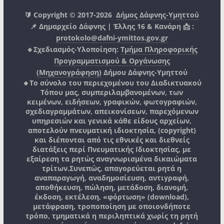
🔰 Copyright © 2017-2026
Δήμος Δάφνης-Υμηττού
📌 Δημαρχείο Δάφνης | Έλλης 16 & Κανάρη 📩 :
protokolo@dafni-ymittos.gov.gr
🔹Σχεδιασμός-Υλοποίηση:
Τμήμα Πληροφορικής
Προγραμματισμού & Οργάνωσης
(Μηχανογράφηση)
Δήμου Δάφνης-Υμηττού
🔸Το σύνολο του περιεχομένου του Διαδικτυακού
Τόπου μας, συμπεριλαμβανομένων, των
κειμένων, ειδήσεων, γραφικών, φωτογραφιών,
σχεδιαγραμμάτων, απεικονίσεων, παρεχόμενων
υπηρεσιών και γενικά κάθε είδους αρχείων,
αποτελούν πνευματική ιδιοκτησία, (copyright)
και διέπονται από τις εθνικές και διεθνείς
διατάξεις περί Πνευματικής Ιδιοκτησίας, με
εξαίρεση τα ρητώς αναγνωρισμένα δικαιώματα
τρίτων.
Συνεπώς, απαγορεύεται ρητά η
αναπαραγωγή, αναδημοσίευση, αντιγραφή,
αποθήκευση, πώληση, μετάδοση, διανομή,
έκδοση, εκτέλεση, «φόρτωση» (download),
μετάφραση, τροποποίηση με οποιονδήποτε
τρόπο, τμηματικά η περιληπτικά χωρίς τη ρητή