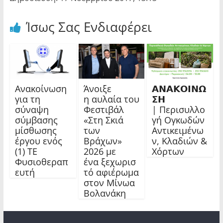
Ίσως Σας Ενδιαφέρει
Ανακοίνωση
Άνοιξε
𝝖𝝢𝝖𝝟𝝤𝝞𝝢𝝮
για τη
η αυλαία του
𝝨𝝜
σύναψη
Φεστιβάλ
| Περισυλλο
σύμβασης
«Στη Σκιά
γή Ογκωδών
μίσθωσης
των
Αντικειμένω
έργου ενός
Βράχων»
ν, Κλαδιών &
(1) ΤΕ
2026 με
Χόρτων
Φυσιοθεραπ
ένα ξεχωρισ
ευτή
τό αφιέρωμα
στον Μίνωα
Βολανάκη