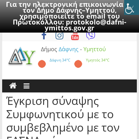
Για την ηλεκτρονική επικοινωνία με
τον Δήμο Δάφνης–Υμηττού,
χρησιμοποιείτε το email του
Πρωτοκόλλου:
protokolo@dafni-
Skip
Πέμπτη, 6 Αυγούστου 2026
ymittos.gov.gr
to
content
Δήμος
Δάφνης
-
Υμηττού
Δάφνη
34°C
Υμηττός
34°C
Έγκριση σύναψης
Συμφωνητικού με το
συμβεβλημένο με τον