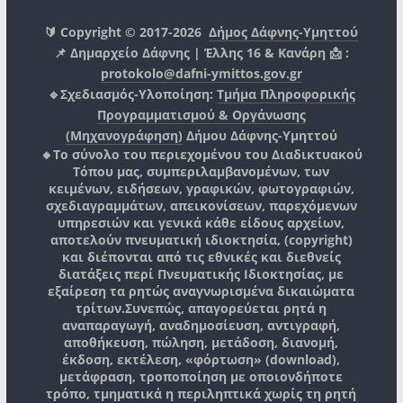
🔰 Copyright © 2017-2026
Δήμος Δάφνης-Υμηττού
📌 Δημαρχείο Δάφνης | Έλλης 16 & Κανάρη 📩 :
protokolo@dafni-ymittos.gov.gr
🔹Σχεδιασμός-Υλοποίηση:
Τμήμα Πληροφορικής
Προγραμματισμού & Οργάνωσης
(Μηχανογράφηση)
Δήμου Δάφνης-Υμηττού
🔸Το σύνολο του περιεχομένου του Διαδικτυακού
Τόπου μας, συμπεριλαμβανομένων, των
κειμένων, ειδήσεων, γραφικών, φωτογραφιών,
σχεδιαγραμμάτων, απεικονίσεων, παρεχόμενων
υπηρεσιών και γενικά κάθε είδους αρχείων,
αποτελούν πνευματική ιδιοκτησία, (copyright)
και διέπονται από τις εθνικές και διεθνείς
διατάξεις περί Πνευματικής Ιδιοκτησίας, με
εξαίρεση τα ρητώς αναγνωρισμένα δικαιώματα
τρίτων.
Συνεπώς, απαγορεύεται ρητά η
αναπαραγωγή, αναδημοσίευση, αντιγραφή,
αποθήκευση, πώληση, μετάδοση, διανομή,
έκδοση, εκτέλεση, «φόρτωση» (download),
μετάφραση, τροποποίηση με οποιονδήποτε
τρόπο, τμηματικά η περιληπτικά χωρίς τη ρητή