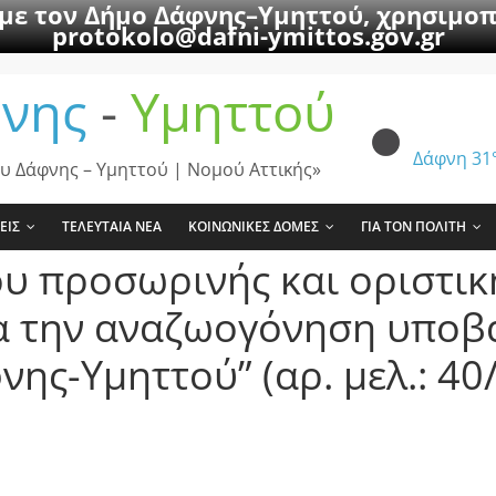
 με τον Δήμο Δάφνης–Υμηττού, χρησιμοπ
protokolo@dafni-ymittos.gov.gr
νης
-
Υμηττού
Δάφνη
31
υ Δάφνης – Υμηττού | Νομού Αττικής»
ΕΙΣ
ΤΕΛΕΥΤΑΙΑ ΝΕΑ
ΚΟΙΝΩΝΙΚΕΣ ΔΟΜΕΣ
ΓΙΑ ΤΟΝ ΠΟΛΙΤΗ
υ προσωρινής και οριστικ
ια την αναζωογόνηση υπο
ης-Υμηττού” (αρ. μελ.: 40