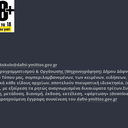
tokolo@dafni-ymittos.gov.gr
Προγραμματισμού & Οργάνωσης (Μηχανογράφηση)
Δήμου Δάφν
ύ Τόπου μας, συμπεριλαμβανομένων, των κειμένων, ειδήσεων
 κάθε είδους αρχείων, αποτελούν πνευματική ιδιοκτησία, (co
ς, με εξαίρεση τα ρητώς αναγνωρισμένα δικαιώματα τρίτων.
Συ
, μετάδοση, διανομή, έκδοση, εκτέλεση, «φόρτωση» (downlo
 προηγούμενη έγγραφη συναίνεση του
dafni-ymittos.gov.gr