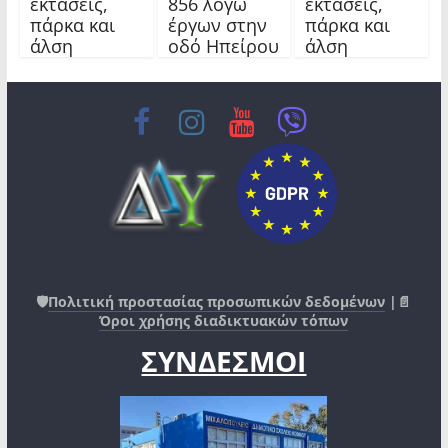
εκτάσεις,
856 λόγω
εκτάσεις,
πάρκα και
έργων στην
πάρκα και
άλση
οδό Ηπείρου
άλση
🛡️
Πολιτική προστασίας προσωπικών δεδομένων
|📄
Όροι χρήσης διαδικτυακών τόπων
ΣΥΝΔΕΣΜΟΙ