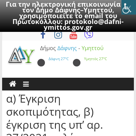
Για την ηλεκτρονική επικοινωνία με
τον Δήμο Δάφνης–Υμηττού,
χρησιμοποιείτε το email του
Πρωτοκόλλου:
protokolo@dafni-
Skip
Πέμπτη, 6 Αυγούστου 2026
ymittos.gov.gr
to
content
Δήμος
Δάφνης
-
Υμηττού
Δάφνη
27°C
Υμηττός
27°C
α) Έγκριση
σκοπιμότητας, β)
έγκριση της υπ’ αρ.