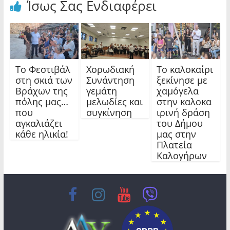
Ίσως Σας Ενδιαφέρει
Το Φεστιβάλ
Χορωδιακή
Το καλοκαίρι
στη σκιά των
Συνάντηση
ξεκίνησε με
Βράχων της
γεμάτη
χαμόγελα
πόλης μας…
μελωδίες και
στην καλοκα
που
συγκίνηση
ιρινή δράση
αγκαλιάζει
του Δήμου
κάθε ηλικία!
μας στην
Πλατεία
Καλογήρων