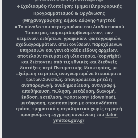
🔹Σχεδιασμός-Υλοποίηση:
Τμήμα Πληροφορικής
Προγραμματισμού & Οργάνωσης
(Μηχανογράφηση)
Δήμου Δάφνης-Υμηττού
🔸Το σύνολο του περιεχομένου του Διαδικτυακού
Τόπου μας, συμπεριλαμβανομένων, των
κειμένων, ειδήσεων, γραφικών, φωτογραφιών,
σχεδιαγραμμάτων, απεικονίσεων, παρεχόμενων
υπηρεσιών και γενικά κάθε είδους αρχείων,
αποτελούν πνευματική ιδιοκτησία, (copyright)
και διέπονται από τις εθνικές και διεθνείς
διατάξεις περί Πνευματικής Ιδιοκτησίας, με
εξαίρεση τα ρητώς αναγνωρισμένα δικαιώματα
τρίτων.
Συνεπώς, απαγορεύεται ρητά η
αναπαραγωγή, αναδημοσίευση, αντιγραφή,
αποθήκευση, πώληση, μετάδοση, διανομή,
έκδοση, εκτέλεση, «φόρτωση» (download),
μετάφραση, τροποποίηση με οποιονδήποτε
τρόπο, τμηματικά η περιληπτικά χωρίς τη ρητή
προηγούμενη έγγραφη συναίνεση του
dafni-
ymittos.gov.gr