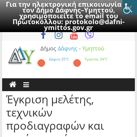
Για την ηλεκτρονική επικοινωνία με
τον Δήμο Δάφνης–Υμηττού,
χρησιμοποιείτε το email του
Πρωτοκόλλου:
protokolo@dafni-
Skip
Παρασκευή, 7 Αυγούστου 2026
ymittos.gov.gr
to
content
Δήμος
Δάφνης
-
Υμηττού
Δάφνη
35°C
Υμηττός
34°C
Έγκριση μελέτης,
τεχνικών
προδιαγραφών και