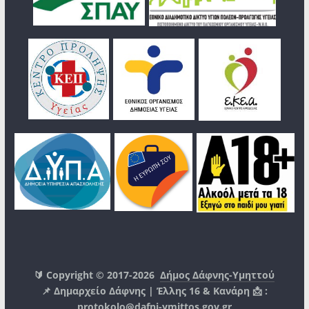
🔰 Copyright © 2017-2026
Δήμος Δάφνης-Υμηττού
📌 Δημαρχείο Δάφνης | Έλλης 16 & Κανάρη 📩 :
protokolo@dafni-ymittos.gov.gr