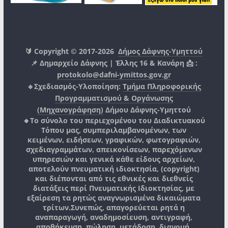
🔰 Copyright © 2017-2026
Δήμος Δάφνης-Υμηττού
📌 Δημαρχείο Δάφνης | Έλλης 16 & Κανάρη 📩 :
protokolo@dafni-ymittos.gov.gr
🔹Σχεδιασμός-Υλοποίηση:
Τμήμα Πληροφορικής
Προγραμματισμού & Οργάνωσης
(Μηχανογράφηση)
Δήμου Δάφνης-Υμηττού
🔸Το σύνολο του περιεχομένου του Διαδικτυακού
Τόπου μας, συμπεριλαμβανομένων, των
κειμένων, ειδήσεων, γραφικών, φωτογραφιών,
σχεδιαγραμμάτων, απεικονίσεων, παρεχόμενων
υπηρεσιών και γενικά κάθε είδους αρχείων,
αποτελούν πνευματική ιδιοκτησία, (copyright)
και διέπονται από τις εθνικές και διεθνείς
διατάξεις περί Πνευματικής Ιδιοκτησίας, με
εξαίρεση τα ρητώς αναγνωρισμένα δικαιώματα
τρίτων.
Συνεπώς, απαγορεύεται ρητά η
αναπαραγωγή, αναδημοσίευση, αντιγραφή,
αποθήκευση, πώληση, μετάδοση, διανομή,