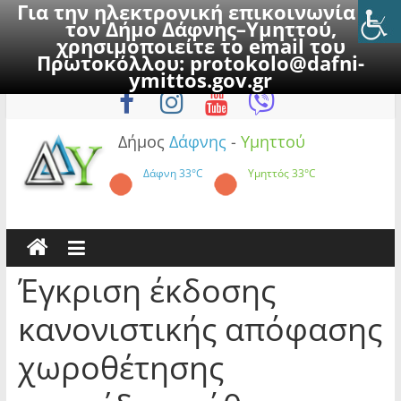
Για την ηλεκτρονική επικοινωνία με
τον Δήμο Δάφνης–Υμηττού,
χρησιμοποιείτε το email του
Πρωτοκόλλου:
protokolo@dafni-
Skip
Δευτέρα, 10 Αυγούστου 2026
ymittos.gov.gr
to
content
Δήμος
Δάφνης
-
Υμηττού
Δάφνη
33°C
Υμηττός
33°C
Έγκριση έκδοσης
κανονιστικής απόφασης
χωροθέτησης