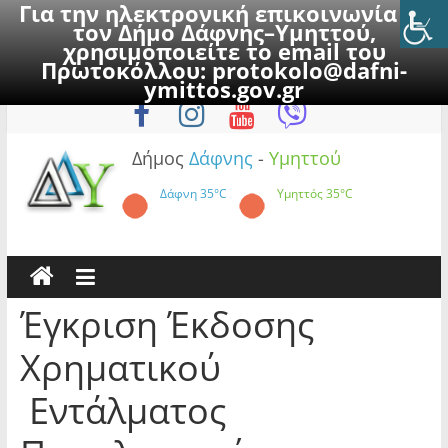
Για την ηλεκτρονική επικοινωνία με
τον Δήμο Δάφνης–Υμηττού,
χρησιμοποιείτε το email του
Πρωτοκόλλου:
protokolo@dafni-
Skip
Σάββατο, 8 Αυγούστου 2026
ymittos.gov.gr
to
content
Δήμος
Δάφνης
-
Υμηττού
Δάφνη
35°C
Υμηττός
35°C
Έγκριση Έκδοσης
Χρηματικού
Εντάλματος