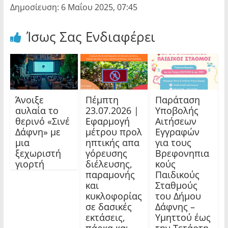
Δημοσίευση: 6 Μαΐου 2025, 07:45
Ίσως Σας Ενδιαφέρει
Άνοιξε
Πέμπτη
Παράταση
αυλαία το
23.07.2026 |
Υποβολής
θερινό «Σινέ
Εφαρμογή
Αιτήσεων
Δάφνη» με
μέτρου προλ
Εγγραφών
μια
ηπτικής απα
για τους
ξεχωριστή
γόρευσης
Βρεφονηπια
γιορτή
διέλευσης,
κούς
παραμονής
Παιδικούς
και
Σταθμούς
κυκλοφορίας
του Δήμου
σε δασικές
Δάφνης –
εκτάσεις,
Υμηττού έως
πάρκα και
την Τετάρτη