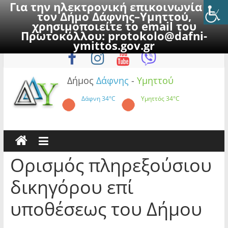
Για την ηλεκτρονική επικοινωνία με
τον Δήμο Δάφνης–Υμηττού,
χρησιμοποιείτε το email του
Πρωτοκόλλου:
protokolo@dafni-
Skip
Παρασκευή, 7 Αυγούστου 2026
ymittos.gov.gr
to
content
Δήμος
Δάφνης
-
Υμηττού
Δάφνη
34°C
Υμηττός
34°C
Ορισμός πληρεξούσιου
δικηγόρου επί
υποθέσεως του Δήμου