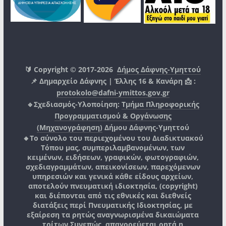
🔰 Copyright © 2017-2026
Δήμος Δάφνης-Υμηττού
📌 Δημαρχείο Δάφνης | Έλλης 16 & Κανάρη 📩 :
protokolo@dafni-ymittos.gov.gr
🔹Σχεδιασμός-Υλοποίηση:
Τμήμα Πληροφορικής
Προγραμματισμού & Οργάνωσης
(Μηχανογράφηση)
Δήμου Δάφνης-Υμηττού
🔸Το σύνολο του περιεχομένου του Διαδικτυακού
Τόπου μας, συμπεριλαμβανομένων, των
κειμένων, ειδήσεων, γραφικών, φωτογραφιών,
σχεδιαγραμμάτων, απεικονίσεων, παρεχόμενων
υπηρεσιών και γενικά κάθε είδους αρχείων,
αποτελούν πνευματική ιδιοκτησία, (copyright)
και διέπονται από τις εθνικές και διεθνείς
διατάξεις περί Πνευματικής Ιδιοκτησίας, με
εξαίρεση τα ρητώς αναγνωρισμένα δικαιώματα
τρίτων.
Συνεπώς, απαγορεύεται ρητά η