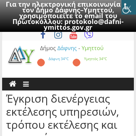
Για την ηλεκτρονική επικοινωνία με
τον Δήμο Δάφνης–Υμηττού,
χρησιμοποιείτε το email του
Πρωτοκόλλου:
protokolo@dafni-
Skip
Σάββατο, 8 Αυγούστου 2026
ymittos.gov.gr
to
content
Δήμος
Δάφνης
-
Υμηττού
Δάφνη
34°C
Υμηττός
34°C
Έγκριση διενέργειας
εκτέλεσης υπηρεσιών,
τρόπου εκτέλεσης και