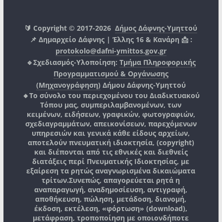
🔰 Copyright © 2017-2026
Δήμος Δάφνης-Υμηττού
📌 Δημαρχείο Δάφνης | Έλλης 16 & Κανάρη 📩 :
protokolo@dafni-ymittos.gov.gr
🔹Σχεδιασμός-Υλοποίηση:
Τμήμα Πληροφορικής
Προγραμματισμού & Οργάνωσης
(Μηχανογράφηση)
Δήμου Δάφνης-Υμηττού
🔸Το σύνολο του περιεχομένου του Διαδικτυακού
Τόπου μας, συμπεριλαμβανομένων, των
κειμένων, ειδήσεων, γραφικών, φωτογραφιών,
σχεδιαγραμμάτων, απεικονίσεων, παρεχόμενων
υπηρεσιών και γενικά κάθε είδους αρχείων,
αποτελούν πνευματική ιδιοκτησία, (copyright)
και διέπονται από τις εθνικές και διεθνείς
διατάξεις περί Πνευματικής Ιδιοκτησίας, με
εξαίρεση τα ρητώς αναγνωρισμένα δικαιώματα
τρίτων.
Συνεπώς, απαγορεύεται ρητά η
αναπαραγωγή, αναδημοσίευση, αντιγραφή,
αποθήκευση, πώληση, μετάδοση, διανομή,
έκδοση, εκτέλεση, «φόρτωση» (download),
μετάφραση, τροποποίηση με οποιονδήποτε