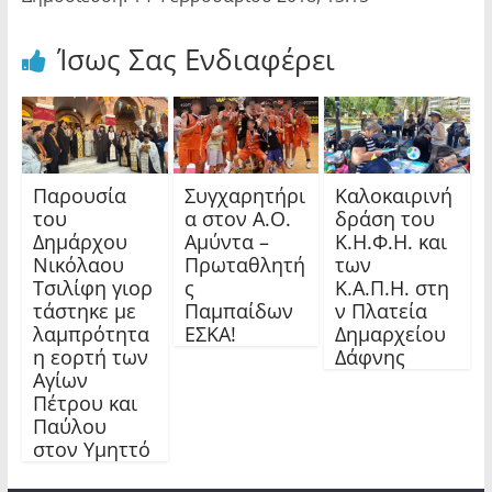
Ίσως Σας Ενδιαφέρει
Παρουσία
Συγχαρητήρι
Καλοκαιρινή
του
α στον Α.Ο.
δράση του
Δημάρχου
Αμύντα –
Κ.Η.Φ.Η. και
Νικόλαου
Πρωταθλητή
των
Τσιλίφη γιορ
ς
Κ.Α.Π.Η. στη
τάστηκε με
Παμπαίδων
ν Πλατεία
λαμπρότητα
ΕΣΚΑ!
Δημαρχείου
η εορτή των
Δάφνης
Αγίων
Πέτρου και
Παύλου
στον Υμηττό