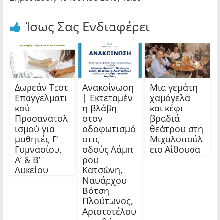
Ίσως Σας Ενδιαφέρει
Δωρεάν Τεστ
Ανακοίνωση
Μια γεμάτη
Επαγγελματι
| Εκτεταμέν
χαμόγελα
κού
η βλάβη
και κέφι
Προσανατολ
στον
βραδιά
ισμού για
οδοφωτισμό
θεάτρου στη
μαθητές Γ’
στις
Μιχαλοπούλ
Γυμνασίου,
οδούς Λάμπ
ειο Αίθουσα
Α’ & Β’
ρου
Λυκείου
Κατσώνη,
Ναυάρχου
Βότση,
Πλούτωνος,
Αριστοτέλου