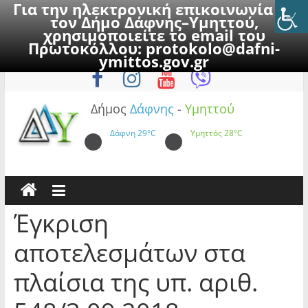
Για την ηλεκτρονική επικοινωνία με
τον Δήμο Δάφνης–Υμηττού,
χρησιμοποιείτε το email του
Πρωτοκόλλου:
protokolo@dafni-
Skip
Δευτέρα, 10 Αυγούστου 2026
ymittos.gov.gr
to
content
Δήμος
Δάφνης
-
Υμηττού
Δάφνη
29°C
Υμηττός
28°C
Έγκριση
αποτελεσμάτων στα
πλαίσια της υπ. αριθ.