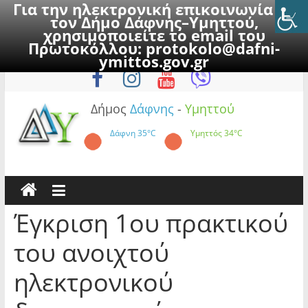
Για την ηλεκτρονική επικοινωνία με
τον Δήμο Δάφνης–Υμηττού,
χρησιμοποιείτε το email του
Πρωτοκόλλου:
protokolo@dafni-
Skip
Παρασκευή, 7 Αυγούστου 2026
ymittos.gov.gr
to
content
Δήμος
Δάφνης
-
Υμηττού
Δάφνη
35°C
Υμηττός
34°C
Έγκριση 1ου πρακτικού
του ανοιχτού
ηλεκτρονικού