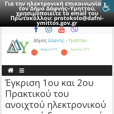
Για την ηλεκτρονική επικοινωνία με
τον Δήμο Δάφνης–Υμηττού,
χρησιμοποιείτε το email του
Πρωτοκόλλου:
protokolo@dafni-
Skip
Πέμπτη, 6 Αυγούστου 2026
ymittos.gov.gr
to
content
Δήμος
Δάφνης
-
Υμηττού
Δάφνη
31°C
Υμηττός
31°C
Έγκριση 1ου και 2ου
Πρακτικού του
ανοιχτού ηλεκτρονικού