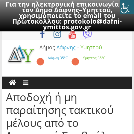
Για την ηλεκτρονική επικοινωνία με
τον Δήμο Δάφνης–Υμηττού,
χρησιμοποιείτε το email του
Πρωτοκόλλου:
protokolo@dafni-
Skip
Σάββατο, 8 Αυγούστου 2026
ymittos.gov.gr
to
content
Δήμος
Δάφνης
-
Υμηττού
Δάφνη
35°C
Υμηττός
35°C
Αποδοχή ή μη
παραίτησης τακτικού
μέλους από το