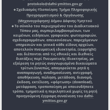
protokolo@dafni-ymittos.gov.gr
🔹Σχεδιασμός-Υλοποίηση:
Τμήμα Πληροφορικής
Προγραμματισμού & Οργάνωσης
(Μηχανογράφηση)
Δήμου Δάφνης-Υμηττού
🔸Το σύνολο του περιεχομένου του Διαδικτυακού
Τόπου μας, συμπεριλαμβανομένων, των
κειμένων, ειδήσεων, γραφικών, φωτογραφιών,
σχεδιαγραμμάτων, απεικονίσεων, παρεχόμενων
υπηρεσιών και γενικά κάθε είδους αρχείων,
αποτελούν πνευματική ιδιοκτησία, (copyright)
και διέπονται από τις εθνικές και διεθνείς
διατάξεις περί Πνευματικής Ιδιοκτησίας, με
εξαίρεση τα ρητώς αναγνωρισμένα δικαιώματα
τρίτων.
Συνεπώς, απαγορεύεται ρητά η
αναπαραγωγή, αναδημοσίευση, αντιγραφή,
αποθήκευση, πώληση, μετάδοση, διανομή,
έκδοση, εκτέλεση, «φόρτωση» (download),
μετάφραση, τροποποίηση με οποιονδήποτε
τρόπο, τμηματικά η περιληπτικά χωρίς τη ρητή
προηγούμενη έγγραφη συναίνεση του
dafni-
ymittos.gov.gr