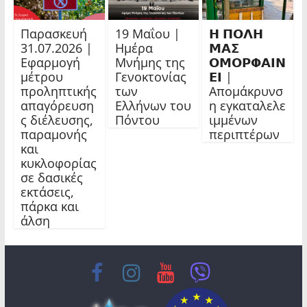
Παρασκευή
19 Μαΐου |
𝝜 𝝥𝝤𝝠𝝜
31.07.2026 |
Ημέρα
𝝡𝝖𝝨
Εφαρμογή
Μνήμης της
𝝤𝝡𝝤𝝦𝝫𝝖𝝞𝝢
μέτρου
Γενοκτονίας
𝝚𝝞 |
προληπτικής
των
Απομάκρυνσ
απαγόρευση
Ελλήνων του
η εγκαταλελε
ς διέλευσης,
Πόντου
ιμμένων
παραμονής
περιπτέρων
και
κυκλοφορίας
σε δασικές
εκτάσεις,
πάρκα και
άλση