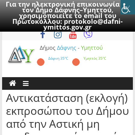
Για την ηλεκτρονική επικοινωνία με
τον Δήμο Δάφνης–Υμηττού,
χρησιμοποιείτε το email του
Πρωτοκόλλου:
protokolo@dafni-
Skip
Παρασκευή, 7 Αυγούστου 2026
ymittos.gov.gr
to
content
Δήμος
Δάφνης
-
Υμηττού
Δάφνη
35°C
Υμηττός
35°C
Αντικατάσταση (εκλογή)
εκπροσώπου του Δήμου
από την Αστική μη