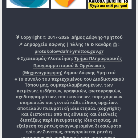
🔰 Copyright © 2017-2026
Δήμος Δάφνης-Υμηττού
📌 Δημαρχείο Δάφνης | Έλλης 16 & Κανάρη 📩 :
protokolo@dafni-ymittos.gov.gr
🔹Σχεδιασμός-Υλοποίηση:
Τμήμα Πληροφορικής
Προγραμματισμού & Οργάνωσης
(Μηχανογράφηση)
Δήμου Δάφνης-Υμηττού
🔸Το σύνολο του περιεχομένου του Διαδικτυακού
Τόπου μας, συμπεριλαμβανομένων, των
κειμένων, ειδήσεων, γραφικών, φωτογραφιών,
σχεδιαγραμμάτων, απεικονίσεων, παρεχόμενων
υπηρεσιών και γενικά κάθε είδους αρχείων,
αποτελούν πνευματική ιδιοκτησία, (copyright)
και διέπονται από τις εθνικές και διεθνείς
διατάξεις περί Πνευματικής Ιδιοκτησίας, με
εξαίρεση τα ρητώς αναγνωρισμένα δικαιώματα
τρίτων.
Συνεπώς, απαγορεύεται ρητά η
αναπαραγωγή, αναδημοσίευση, αντιγραφή,