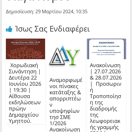
Δημοσίευση: 29 Μαρτίου 2024, 10:35
Ίσως Σας Ενδιαφέρει
Χορωδιακή
Ανακοίνωση
Συνάντηση |
| 27.07.2026
Δευτέρα 22
& 28.07.2026
Αναμορφωμέ
Ιουνίου 2026
| Προσωριν
νοι πίνακες
| 19:30 |
ή
κατάταξης &
Αίθουσα
Τροποποίησ
απορριπτέω
εκδηλώσεων
η της
ν
πρώην
διαδρομής
υποψηφίων
Δημαρχείου
της
τησ ΣΜΕ
Υμηττού.
λεωφορειακ
1/2026
ής γραμμής
Ανακοίνωση