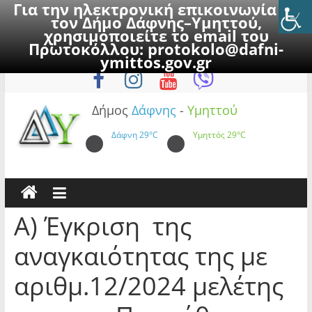
Για την ηλεκτρονική επικοινωνία με
τον Δήμο Δάφνης–Υμηττού,
χρησιμοποιείτε το email του
Πρωτοκόλλου:
protokolo@dafni-
Skip
Δευτέρα, 10 Αυγούστου 2026
ymittos.gov.gr
to
content
Δήμος
Δάφνης
-
Υμηττού
Δάφνη
29°C
Υμηττός
29°C
Α) Έγκριση της
αναγκαιότητας της με
αριθμ.12/2024 μελέτης