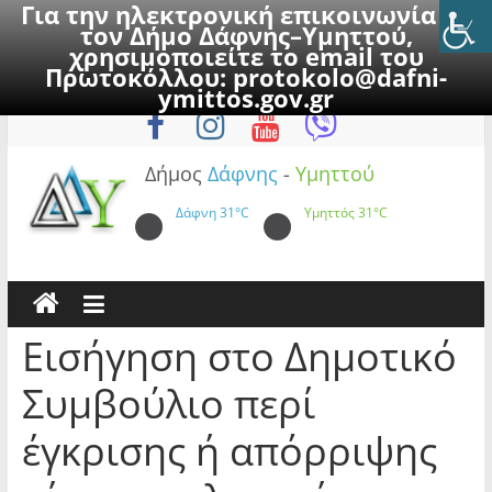
Για την ηλεκτρονική επικοινωνία με
τον Δήμο Δάφνης–Υμηττού,
χρησιμοποιείτε το email του
Πρωτοκόλλου:
protokolo@dafni-
Skip
Σάββατο, 8 Αυγούστου 2026
ymittos.gov.gr
to
content
Δήμος
Δάφνης
-
Υμηττού
Δάφνη
31°C
Υμηττός
31°C
Εισήγηση στο Δημοτικό
Συμβούλιο περί
έγκρισης ή απόρριψης