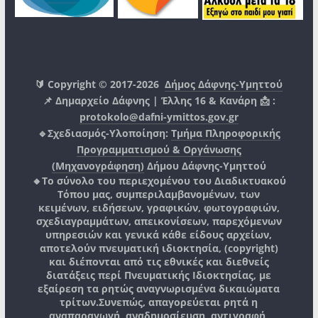
🔰 Copyright © 2017-2026
Δήμος Δάφνης-Υμηττού
📌 Δημαρχείο Δάφνης | Έλλης 16 & Κανάρη 📩 :
protokolo@dafni-ymittos.gov.gr
🔹Σχεδιασμός-Υλοποίηση:
Τμήμα Πληροφορικής
Προγραμματισμού & Οργάνωσης
(Μηχανογράφηση)
Δήμου Δάφνης-Υμηττού
🔸Το σύνολο του περιεχομένου του Διαδικτυακού
Τόπου μας, συμπεριλαμβανομένων, των
κειμένων, ειδήσεων, γραφικών, φωτογραφιών,
σχεδιαγραμμάτων, απεικονίσεων, παρεχόμενων
υπηρεσιών και γενικά κάθε είδους αρχείων,
αποτελούν πνευματική ιδιοκτησία, (copyright)
και διέπονται από τις εθνικές και διεθνείς
διατάξεις περί Πνευματικής Ιδιοκτησίας, με
εξαίρεση τα ρητώς αναγνωρισμένα δικαιώματα
τρίτων.
Συνεπώς, απαγορεύεται ρητά η
αναπαραγωγή, αναδημοσίευση, αντιγραφή,