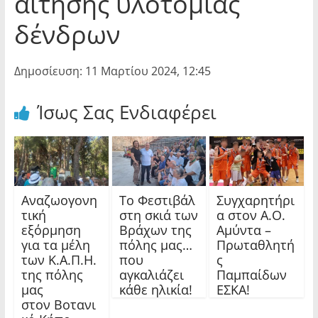
αίτησης υλοτομίας
δένδρων
Δημοσίευση: 11 Μαρτίου 2024, 12:45
Ίσως Σας Ενδιαφέρει
Αναζωογονη
Το Φεστιβάλ
Συγχαρητήρι
τική
στη σκιά των
α στον Α.Ο.
εξόρμηση
Βράχων της
Αμύντα –
για τα μέλη
πόλης μας…
Πρωταθλητή
των Κ.Α.Π.Η.
που
ς
της πόλης
αγκαλιάζει
Παμπαίδων
μας
κάθε ηλικία!
ΕΣΚΑ!
στον Βοτανι