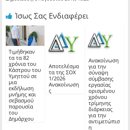
Ίσως Σας Ενδιαφέρει
Τιμήθηκαν
τα τα 82
Ανακοίνωση
χρόνια του
Αποτελέσμα
για την
Κάστρου του
τα της ΣΟΧ
σύναψη
Υμηττού σε
1/2026
σύμβασης
μια
Ανακοίνωση
εργασίας
εκδήλωση
ς
ορισμένου
μνήμης και
χρόνου
σεβασμού
τρίμηνης
παρουσία
διάρκειας
του
για την
Δημάρχου
αντιμετώπισ
η