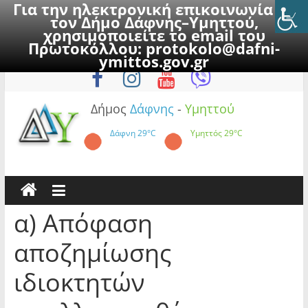
Για την ηλεκτρονική επικοινωνία με
τον Δήμο Δάφνης–Υμηττού,
χρησιμοποιείτε το email του
Πρωτοκόλλου:
protokolo@dafni-
Skip
Κυριακή, 9 Αυγούστου 2026
ymittos.gov.gr
to
content
Δήμος
Δάφνης
-
Υμηττού
Δάφνη
29°C
Υμηττός
29°C
α) Απόφαση
αποζημίωσης
ιδιοκτητών